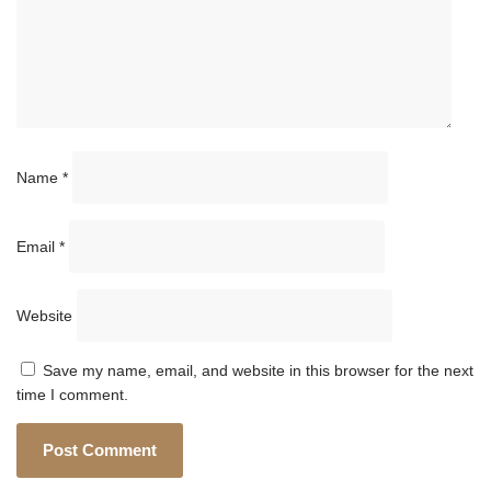
Name
*
Email
*
Website
Save my name, email, and website in this browser for the next
time I comment.