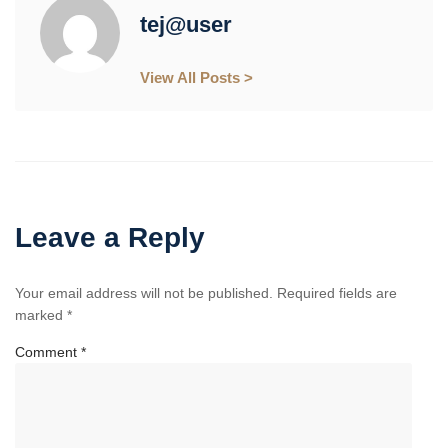
tej@user
View All Posts >
Leave a Reply
Your email address will not be published.
Required fields are
marked
*
Comment
*