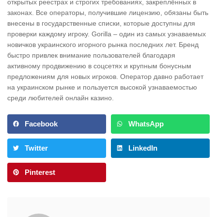
открытых реестрах и строгих требованиях, закреплённых в
законах. Все операторы, получившие лицензию, обязаны быть
внесены в государственные списки, которые доступны для
проверки каждому игроку. Gorilla – один из самых узнаваемых
новичков украинского игорного рынка последних лет. Бренд
быстро привлек внимание пользователей благодаря
активному продвижению в соцсетях и крупным бонусным
предложениям для новых игроков. Оператор давно работает
на украинском рынке и пользуется высокой узнаваемостью
среди любителей онлайн казино.
Facebook
WhatsApp
Twitter
LinkedIn
Pinterest