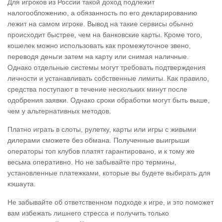
Для игроков из России такой доход подлежит
налогообложению, а обязанность по его декларированию
лежит на самом игроке. Вывод на такие сервисы обычно
происходит быстрее, чем на банковские карты. Кроме того,
кошелек можно использовать как промежуточное звено,
переводя деньги затем на карту или снимая наличные.
Однако отдельные системы могут требовать подтверждения
личности и устанавливать собственные лимиты. Как правило,
средства поступают в течение нескольких минут после
одобрения заявки. Однако сроки обработки могут быть выше,
чем у альтернативных методов.
Платно играть в слоты, рулетку, карты или игры с живыми
дилерами сможете без обмана. Полученные выигрыши
операторы топ клубов платят гарантировано, и к тому же
весьма оперативно. Но не забывайте про термины,
установленные платежками, которые вы будете выбирать для
кэшаута.
Не забывайте об ответственном подходе к игре, и это поможет
вам избежать лишнего стресса и получить только