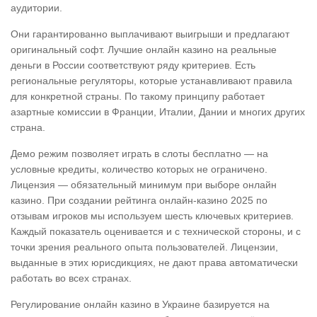
аудитории.
Они гарантированно выплачивают выигрыши и предлагают
оригинальный софт. Лучшие онлайн казино на реальные
деньги в России соответствуют ряду критериев. Есть
региональные регуляторы, которые устанавливают правила
для конкретной страны. По такому принципу работает
азартные комиссии в Франции, Италии, Дании и многих других
страна.
Демо режим позволяет играть в слоты бесплатно — на
условные кредиты, количество которых не ограничено.
Лицензия — обязательный минимум при выборе онлайн
казино. При создании рейтинга онлайн-казино 2025 по
отзывам игроков мы используем шесть ключевых критериев.
Каждый показатель оценивается и с технической стороны, и с
точки зрения реального опыта пользователей. Лицензии,
выданные в этих юрисдикциях, не дают права автоматически
работать во всех странах.
Регулирование онлайн казино в Украине базируется на