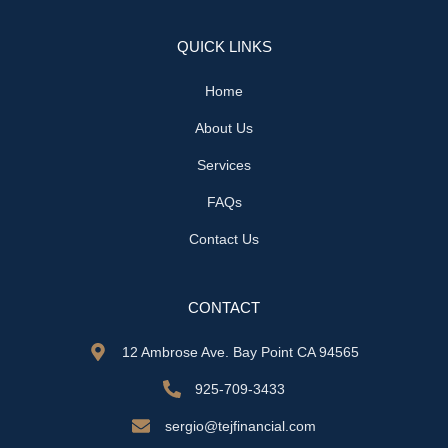
QUICK LINKS
Home
About Us
Services
FAQs
Contact Us
CONTACT
12 Ambrose Ave. Bay Point CA 94565
925-709-3433
sergio@tejfinancial.com