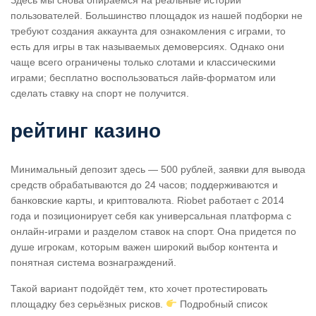
пользователей. Большинство площадок из нашей подборки не
требуют создания аккаунта для ознакомления с играми, то
есть для игры в так называемых демоверсиях. Однако они
чаще всего ограничены только слотами и классическими
играми; бесплатно воспользоваться лайв-форматом или
сделать ставку на спорт не получится.
рейтинг казино
Минимальный депозит здесь — 500 рублей, заявки для вывода
средств обрабатываются до 24 часов; поддерживаются и
банковские карты, и криптовалюта. Riobet работает с 2014
года и позиционирует себя как универсальная платформа с
онлайн-играми и разделом ставок на спорт. Она придется по
душе игрокам, которым важен широкий выбор контента и
понятная система вознаграждений.
Такой вариант подойдёт тем, кто хочет протестировать
площадку без серьёзных рисков.
Подробный список