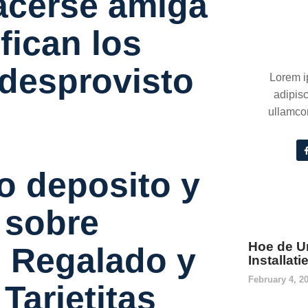
hacerse amiga
fican los
desprovisto
Lorem i
adipisc
ullamcor
o deposito y
 sobre
Hoe de U
s Regalado y
Installat
February 4, 2
Tarjetitas