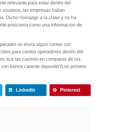
e relevante para estar dentro del
 usuarios, las empresas hallan
os. Dicho noviazgo a la clase y no ha
ente posiciona como una informacion de
operador os envia algun correo con
cidos para ciertos operadores dentro del
mos aca las casinos en compania de las
s con bonos carente deposito?Los primero
LinkedIn
Pinterest