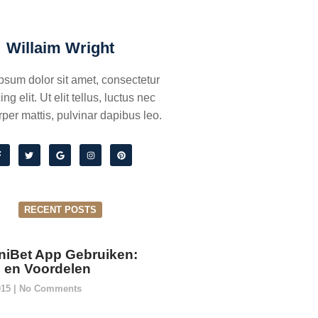
Willaim Wright
psum dolor sit amet, consectetur
ing elit. Ut elit tellus, luctus nec
per mattis, pulvinar dapibus leo.
RECENT POSTS
niBet App Gebruiken:
ie en Voordelen
015
No Comments