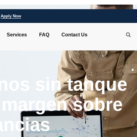
Apply Now
Services
FAQ
Contact Us
nos sin tanque
 margen sobre
ancias