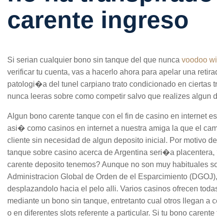
carente ingreso
Si serian cualquier bono sin tanque del que nunca
voodoo wi
verificar tu cuenta, vas a hacerlo ahora para apelar una ret
patologi�a del tunel carpiano trato condicionado en ciertas t
nunca leeras sobre como competir salvo que realizes algun de
Algun bono carente tanque con el fin de casino en internet e
asi� como casinos en internet a nuestra amiga la que el cam
cliente sin necesidad de algun deposito inicial. Por motivo de
tanque sobre casino acerca de Argentina seri�a placentera,
carente deposito tenemos? Aunque no son muy habituales sob
Administracion Global de Orden de el Esparcimiento (DGOJ),
desplazandolo hacia el pelo alli. Varios casinos ofrecen toda
mediante un bono sin tanque, entretanto cual otros llegan a 
o en diferentes slots referente a particular. Si tu bono carent