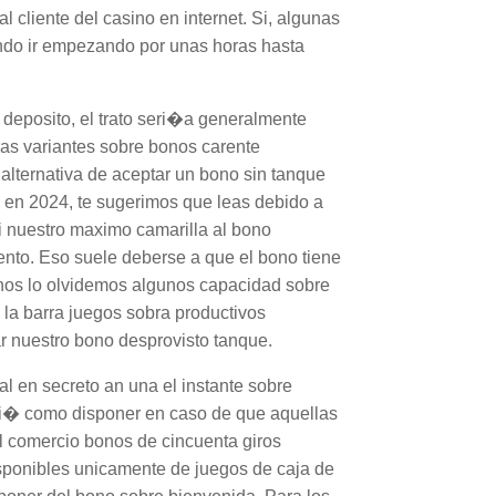
 cliente del casino en internet. Si, algunas
endo ir empezando por unas horas hasta
o deposito, el trato seri�a generalmente
ras variantes sobre bonos carente
 alternativa de aceptar un bono sin tanque
o en 2024, te sugerimos que leas debido a
i nuestro maximo camarilla al bono
ento. Eso suele deberse a que el bono tiene
 nos lo olvidemos algunos capacidad sobre
 la barra juegos sobra productivos
r nuestro bono desprovisto tanque.
l en secreto an una el instante sobre
si� como disponer en caso de que aquellas
el comercio bonos de cincuenta giros
isponibles unicamente de juegos de caja de