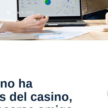
r
June 4, 2026
 no ha
s del casino,