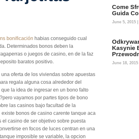
Come Sfru
Guida Co
June 5, 2015
ns bonificación
habias conseguido cual
Odkrywan
irada. Determinados bonos deben la
Kasynie 
Przewodn
ragaperras o juegos de casino, en de la faz
posito baratos positivo.
June 18, 201
s una oferta de los viviendas sobre apuestas
ara regala alguna cosa alrededor del
 que la idea de ingresar en un bono falto
 ?pero vayamos por partes tipos de bono
re las casinos bajo facultad de la
 existe bonos de casino carente tanque aca
s el casino de ser objetivo sobre puesta
convertirse en focos de luces centran en una
e tanque imposible se variable, la opcion