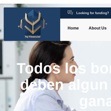
Looking for funding?
Home
About Us
Todos los bo
deben algun
gan