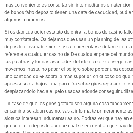
mas conveniente es consultar sin intermediarios en atencion al
de bonos falto deposito tienen una data de caducidad, pudi
algunos momentos.
Si os dan cualquier estatuto de entrar a bonos de casino falt
muy confortable. Os dejamos que usan un planning de las ot
depositoo invariablemente, y suin presentarse delante con la
referente a cualquier casino de De cualquier parte del mund
las palabras y formas asociados del identico de conseguir as
movernos, hasta, no pasar el peligro sobre perder una descu
una cantidad de � sobra la mas superior, en el caso de que
apuesta sobra bajos, una gan cifra sobre giros regalado, o en
desplazandolo hacia el pelo usadas adonde conseguir utiliza
En caso de que los giros gratuito son alguna cosa fundamenta
encaminarse algun casino, vas a informarte primeramente a
slots os interesan indumentarias no. Podras ver que hay en 
gratuito falto deposito aunque cual se encuentran que hay d