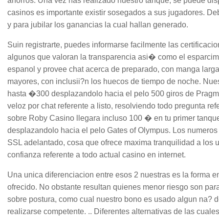
ahorros. Una vez has realizado nuestro tanque, se puede dis
casinos es importante existir sosegados a sus jugadores. De
y para jubilar los ganancias la cual hallan generado.
Suin registrarte, puedes informarse facilmente las certificaci
algunos que valoran la transparencia asi� como el esparcimi
espanol y provee chat acerca de preparado, con manga larga
mayores, con inclusii?n los huecos de tiempo de noche. Nue
hasta �300 desplazandolo hacia el pelo 500 giros de Pragma
veloz por chat referente a listo, resolviendo todo pregunta r
sobre Roby Casino llegara incluso 100 � en tu primer tanq
desplazandolo hacia el pelo Gates of Olympus. Los numeros
SSL adelantado, cosa que ofrece maxima tranquilidad a los 
confianza referente a todo actual casino en internet.
Una unica diferenciacion entre esos 2 nuestras es la forma e
ofrecido. No obstante resultan quienes menor riesgo son par
sobre postura, como cual nuestro bono es usado algun na? 
realizarse competente. .. Diferentes alternativas de las cual