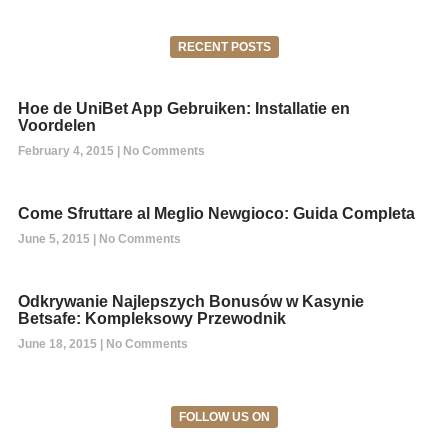
RECENT POSTS
Hoe de UniBet App Gebruiken: Installatie en
Voordelen
February 4, 2015
No Comments
Come Sfruttare al Meglio Newgioco: Guida Completa
June 5, 2015
No Comments
Odkrywanie Najlepszych Bonusów w Kasynie
Betsafe: Kompleksowy Przewodnik
June 18, 2015
No Comments
FOLLOW US ON