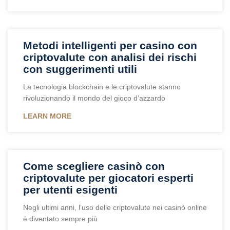
Metodi intelligenti per casino con
criptovalute con analisi dei rischi
con suggerimenti utili
La tecnologia blockchain e le criptovalute stanno
rivoluzionando il mondo del gioco d’azzardo
LEARN MORE
Come scegliere casinò con
criptovalute per giocatori esperti
per utenti esigenti
Negli ultimi anni, l’uso delle criptovalute nei casinò online
è diventato sempre più