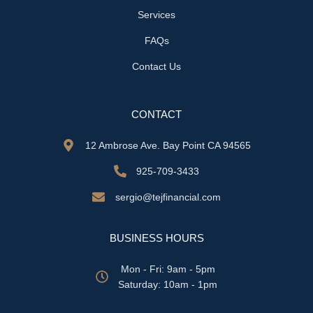
Services
FAQs
Contact Us
CONTACT
12 Ambrose Ave. Bay Point CA 94565
925-709-3433
sergio@tejfinancial.com
BUSINESS HOURS
Mon - Fri: 9am - 5pm
​​Saturday: 10am - 1pm