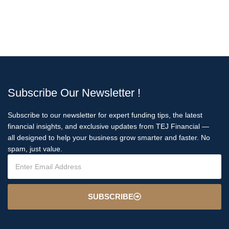
Subscribe Our Newsletter !
Subscribe to our newsletter for expert funding tips, the latest
financial insights, and exclusive updates from TEJ Financial —
all designed to help your business grow smarter and faster. No
spam, just value.
SUBSCRIBE