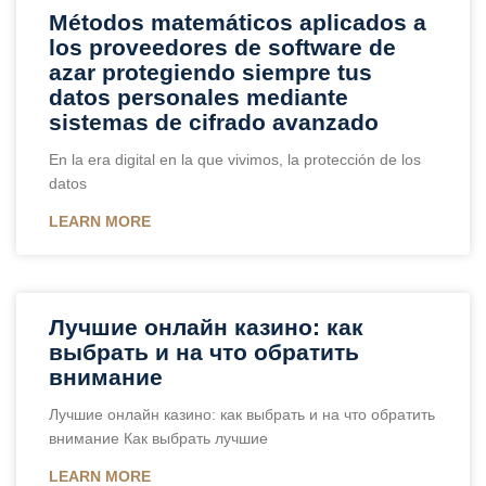
Métodos matemáticos aplicados a
los proveedores de software de
azar protegiendo siempre tus
datos personales mediante
sistemas de cifrado avanzado
En la era digital en la que vivimos, la protección de los
datos
LEARN MORE
Лучшие онлайн казино: как
выбрать и на что обратить
внимание
Лучшие онлайн казино: как выбрать и на что обратить
внимание Как выбрать лучшие
LEARN MORE