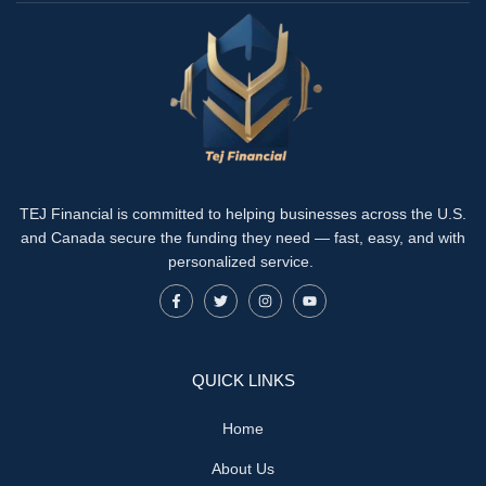
TEJ Financial is committed to helping businesses across the U.S.
and Canada secure the funding they need — fast, easy, and with
personalized service.
QUICK LINKS
Home
About Us