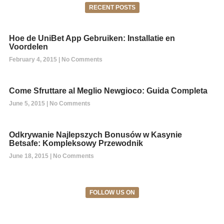
RECENT POSTS
Hoe de UniBet App Gebruiken: Installatie en
Voordelen
February 4, 2015
No Comments
Come Sfruttare al Meglio Newgioco: Guida Completa
June 5, 2015
No Comments
Odkrywanie Najlepszych Bonusów w Kasynie
Betsafe: Kompleksowy Przewodnik
June 18, 2015
No Comments
FOLLOW US ON