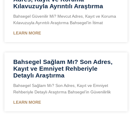
Kılavuzuyla Ayrıntılı Araştırma
Bahsegel Güvenilir Mi? Mevcut Adres, Kayıt ve Koruma
Kılavuzuyla Ayrıntılı Araştırma Bahsegel’in İtimat
LEARN MORE
Bahsegel Sağlam Mı? Son Adres,
Kayıt ve Emniyet Rehberiyle
Detaylı Araştırma
Bahsegel Sağlam Mı? Son Adres, Kayıt ve Emniyet
Rehberiyle Detaylı Araştırma Bahsegel’in Güvenilirlik
LEARN MORE