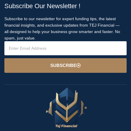
Subscribe Our Newsletter !
Subscribe to our newsletter for expert funding tips, the latest
financial insights, and exclusive updates from TEJ Financial —
all designed to help your business grow smarter and faster. No
spam, just value.
SUBSCRIBE