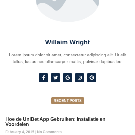
Willaim Wright
Lorem ipsum dolor sit amet, consectetur adipiscing elit. Ut elit
tellus, luctus nec ullamcorper mattis, pulvinar dapibus leo.
RECENT POSTS
Hoe de UniBet App Gebruiken: Installatie en
Voordelen
February 4, 2015
No Comments