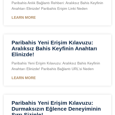
Paribahis Anlık Bağlantı Rehberi: Aralıksız Bahis Keyfinin
Anahtarı Elinizde! Paribahis Erişim Linki Neden
LEARN MORE
Paribahis Yeni Erişim Kılavuzu:
Aralıksız Bahis Keyfinin Anahtarı
Elinizde!
Paribahis Yeni Erişim Kılavuzu: Aralıksız Bahis Keyfinin
Anahtarı Elinizde! Paribahis Bağlantı URL’si Neden
LEARN MORE
Paribahis Yeni Erişim Kılavuzu:
Durmaksızın Eğlence Deneyiminin
Sırrı Sizinle!