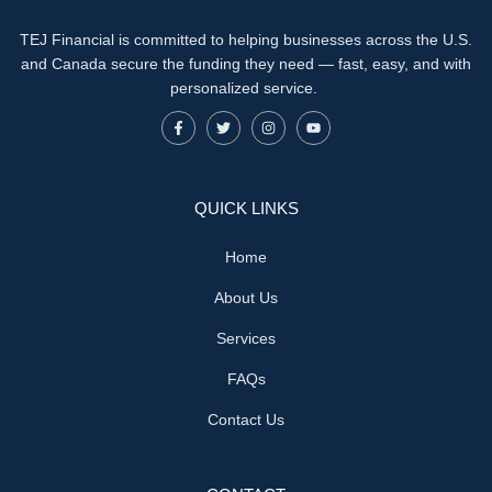
TEJ Financial is committed to helping businesses across the U.S.
and Canada secure the funding they need — fast, easy, and with
personalized service.
QUICK LINKS
Home
About Us
Services
FAQs
Contact Us