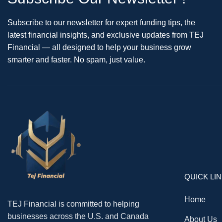
Subscribe to our newsletter for expert funding tips, the
latest financial insights, and exclusive updates from TEJ
Financial — all designed to help your business grow
smarter and faster. No spam, just value.
QUICK LI
Home
TEJ Financial is committed to helping
businesses across the U.S. and Canada
About Us