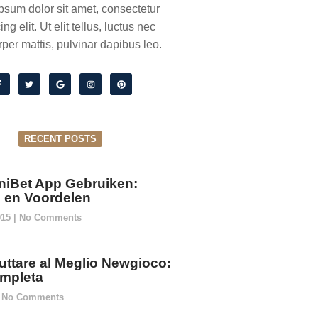
psum dolor sit amet, consectetur
ing elit. Ut elit tellus, luctus nec
per mattis, pulvinar dapibus leo.
RECENT POSTS
niBet App Gebruiken:
ie en Voordelen
015
No Comments
ttare al Meglio Newgioco:
mpleta
No Comments