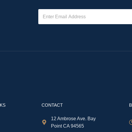
NKS
CONTACT
B
12 Ambrose Ave. Bay
Point CA 94565