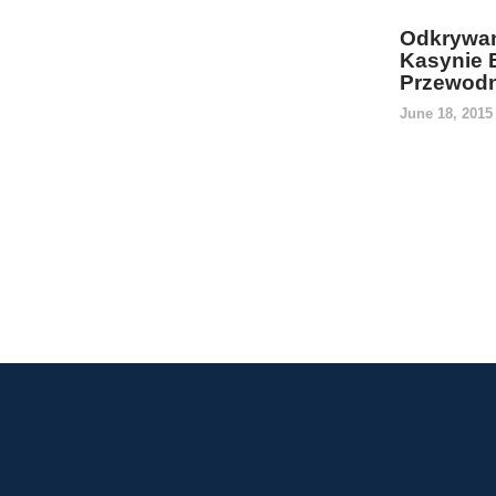
Odkrywan
Kasynie 
Przewodn
June 18, 201