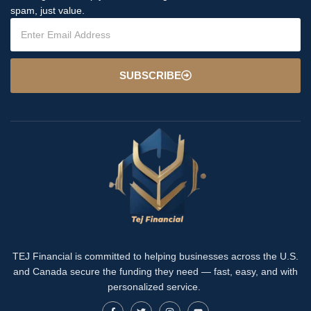
spam, just value.
SUBSCRIBE
TEJ Financial is committed to helping businesses across the U.S.
and Canada secure the funding they need — fast, easy, and with
personalized service.