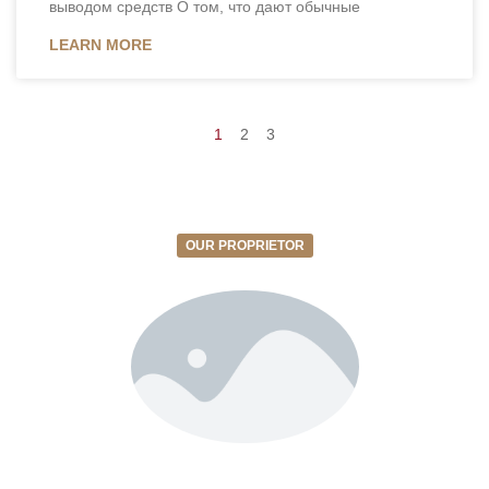
выводом средств О том, что дают обычные
LEARN MORE
1
2
3
OUR PROPRIETOR