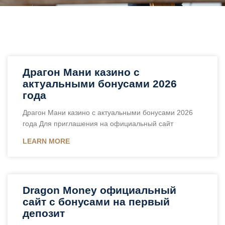
Драгон Мани казино с
актуальными бонусами 2026
года
Драгон Мани казино с актуальными бонусами 2026
года Для приглашения на официальный сайт
LEARN MORE
Dragon Money официальный
сайт с бонусами на первый
депозит