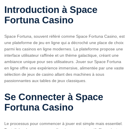
Introduction à Space
Fortuna Casino
Space Fortuna, souvent référé comme Space Fortuna Casino, est
une plateforme de jeu en ligne qui a décroché une place de choix
parmi les casinos en ligne modernes. La plateforme propose une
interface utilisateur raffinée et un thème galactique, créant une
ambiance unique pour ses utilisateurs. Jouer sur Space Fortuna
en ligne offre une expérience immersive, alimentée par une vaste
sélection de jeux de casino allant des machines à sous
passionnantes aux tables de jeux classiques.
Se Connecter à Space
Fortuna Casino
Le processus pour commencer à jouer est simple mais essentiel.