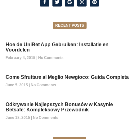
RECENT POSTS
Hoe de UniBet App Gebruiken: Installatie en
Voordelen
February 4, 2015
No Comments
Come Sfruttare al Meglio Newgioco: Guida Completa
June 5, 2015
No Comments
Odkrywanie Najlepszych Bonusów w Kasynie
Betsafe: Kompleksowy Przewodnik
June 18, 2015
No Comments