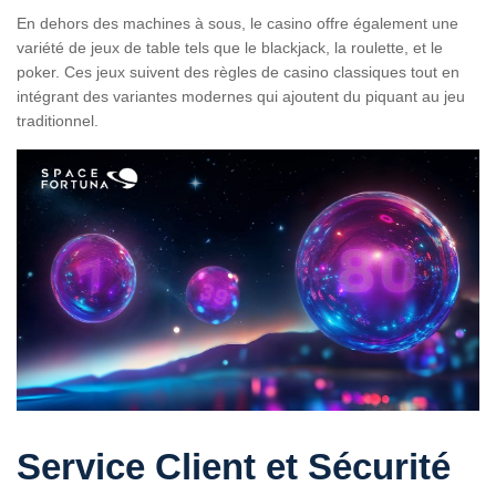
En dehors des machines à sous, le casino offre également une
variété de jeux de table tels que le blackjack, la roulette, et le
poker. Ces jeux suivent des règles de casino classiques tout en
intégrant des variantes modernes qui ajoutent du piquant au jeu
traditionnel.
Service Client et Sécurité