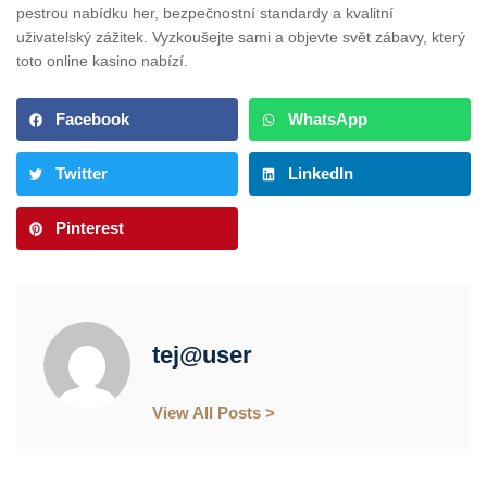
pestrou nabídku her, bezpečnostní standardy a kvalitní
uživatelský zážitek. Vyzkoušejte sami a objevte svět zábavy, který
toto online kasino nabízí.
Facebook
WhatsApp
Twitter
LinkedIn
Pinterest
tej@user
View All Posts >