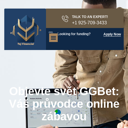
TALK TO AN EXPERT!
+1 925-709-3433
Looking for funding?
Apply Now
Objevte svět GGBet:
Váš průvodce online
zábavou