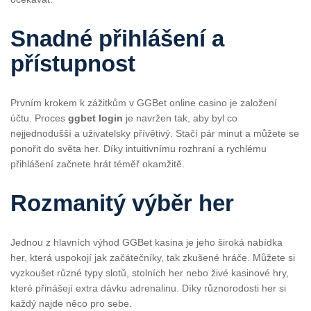
Snadné přihlášení a
přístupnost
Prvním krokem k zážitkům v GGBet online casino je založení
účtu. Proces
ggbet login
je navržen tak, aby byl co
nejjednodušší a uživatelsky přívětivý. Stačí pár minut a můžete se
ponořit do světa her. Díky intuitivnímu rozhraní a rychlému
přihlášení začnete hrát téměř okamžitě.
Rozmanitý výběr her
Jednou z hlavních výhod GGBet kasina je jeho široká nabídka
her, která uspokojí jak začátečníky, tak zkušené hráče. Můžete si
vyzkoušet různé typy slotů, stolních her nebo živé kasinové hry,
které přinášejí extra dávku adrenalinu. Díky různorodosti her si
každý najde něco pro sebe.