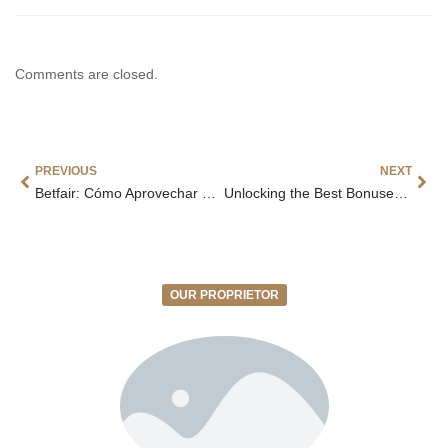
Comments are closed.
PREVIOUS
NEXT
Betfair: Cómo Aprovechar al Máximo la Experiencia de Casino y Apuestas
Unlocking the Best Bonuses at F7 Casino UK
OUR PROPRIETOR