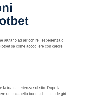
ni
otbet
he aiutano ad arricchire l’esperienza di
slotbet sa come accogliere con calore i
re la tua esperienza sul sito. Dopo la
evere un pacchetto bonus che include giri