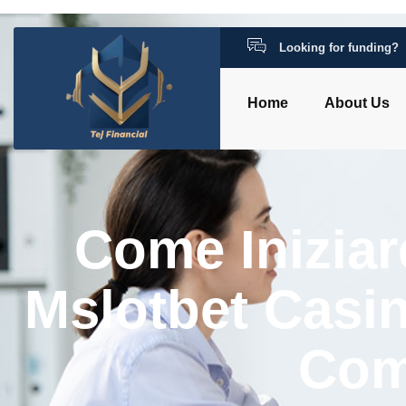
Looking for funding?
Home
About Us
Come Iniziar
Mslotbet Casi
Com