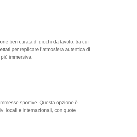
ione ben curata di giochi da tavolo, tra cui
ettati per replicare l’atmosfera autentica di
e più immersiva.
scommesse sportive. Questa opzione è
vi locali e internazionali, con quote