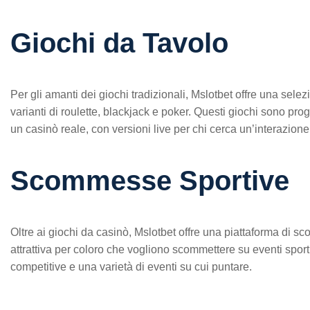
Giochi da Tavolo
Per gli amanti dei giochi tradizionali, Mslotbet offre una selez
varianti di roulette, blackjack e poker. Questi giochi sono prog
un casinò reale, con versioni live per chi cerca un’interazion
Scommesse Sportive
Oltre ai giochi da casinò, Mslotbet offre una piattaforma di 
attrattiva per coloro che vogliono scommettere su eventi sporti
competitive e una varietà di eventi su cui puntare.