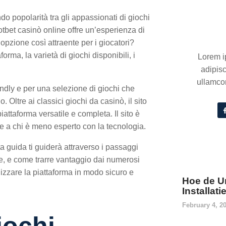
o popolarità tra gli appassionati di giochi
tbet casinò online offre un’esperienza di
pzione così attraente per i giocatori?
orma, la varietà di giochi disponibili, i
Lorem i
adipisc
ullamcor
endly e per una selezione di giochi che
. Oltre ai classici giochi da casinò, il sito
attaforma versatile e completa. Il sito è
che a chi è meno esperto con la tecnologia.
ta guida ti guiderà attraverso i passaggi
rte, e come trarre vantaggio dai numerosi
lizzare la piattaforma in modo sicuro e
Hoe de U
Installat
February 4, 2
iochi