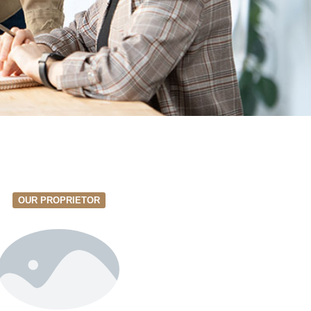
OUR PROPRIETOR