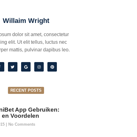
Willaim Wright
psum dolor sit amet, consectetur
ing elit. Ut elit tellus, luctus nec
per mattis, pulvinar dapibus leo.
RECENT POSTS
niBet App Gebruiken:
ie en Voordelen
015
No Comments