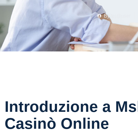
By
tej@user
Introduzione a Ms
Casinò Online