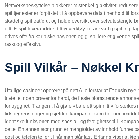
Nettverksbeskyttelse blokkerer mistenkelig aktivitet, reduser
spilltjenester er forpliktet til å oppbevare data i henhold til fors
skadelig spilleatferd, og holde oversikt over selvutestengte br
ditt. E-spillleverandører tilbyr verktøy for ansvarlig spilling,
drives ofte fra karibiske nasjoner, og gi spillere et givende sp
raskt og effektivt.
Spill Vilkår – Nøkkel K
Utallige casinoer opererer på nett Alle forstår at Et dusin n
trivielle, noen prøver for hardt, de fleste blomstrende annons
for trygghet. Trangen til å gjøre «bare ett spinn til» forsterk
tidsbegrensninger og sjeldne kampanjer som ber om umiddelb
identiske funksjoner, med spesial- og ferdighetsspill. Kampan
dette. En annen stor grunn er mangfoldet av innhold funnet på 
post og telefon teller til når man står fast. Erfaring viser at kj