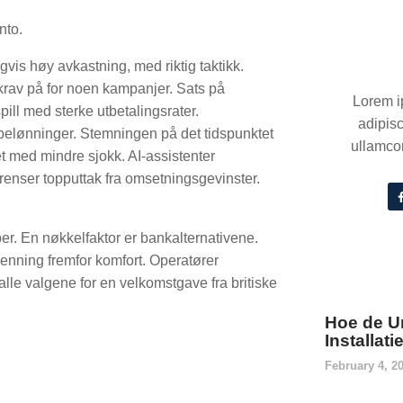
nto.
igvis høy avkastning, med riktig taktikk.
krav på for noen kampanjer. Sats på
Lorem i
ill med sterke utbetalingsrater.
adipisc
e belønninger. Stemningen på det tidspunktet
ullamcor
det med mindre sjokk. AI-assistenter
 grenser topputtak fra omsetningsgevinster.
per. En nøkkelfaktor er bankalternativene.
penning fremfor komfort. Operatører
alle valgene for en velkomstgave fra britiske
Hoe de U
Installat
February 4, 2