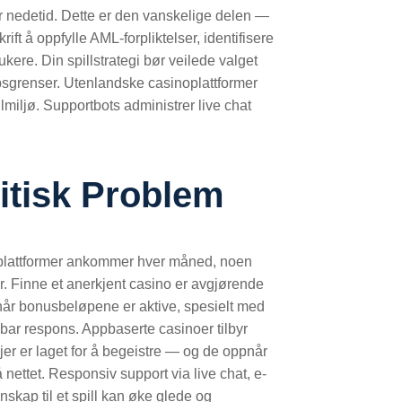
er nedetid. Dette er den vanskelige delen —
krift å oppfylle AML-forpliktelser, identifisere
ukere. Din spillstrategi bør veilede valget
 tapsgrenser. Utenlandske casinoplattformer
illmiljø. Supportbots administrer live chat
ritisk Problem
ye plattformer ankommer hver måned, noen
er. Finne et anerkjent casino er avgjørende
es når bonusbeløpene er aktive, spesielt med
ar respons. Appbaserte casinoer tilbyr
jer er laget for å begeistre — og de oppnår
nettet. Responsiv support via live chat, e-
ennskap til et spill kan øke glede og