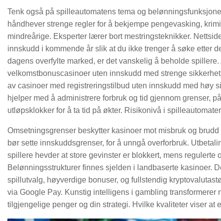
Tenk også på spilleautomatens tema og belønningsfunksjoner 
håndhever strenge regler for å bekjempe pengevasking, krimi
mindreårige. Eksperter lærer bort mestringsteknikker. Nettsi
innskudd i kommende år slik at du ikke trenger å søke etter d
dagens overfylte marked, er det vanskelig å beholde spillere.
velkomstbonuscasinoer uten innskudd med strenge sikkerhetsti
av casinoer med registreringstilbud uten innskudd med høy sik
hjelper med å administrere forbruk og tid gjennom grenser, 
utløpsklokker for å ta tid på økter. Risikonivå i spilleautomat
Omsetningsgrenser beskytter kasinoer mot misbruk og brudd p
bør sette innskuddsgrenser, for å unngå overforbruk. Utbetalin
spillere hevder at store gevinster er blokkert, mens regulerte 
Belønningsstrukturer finnes sjelden i landbaserte kasinoer. De
spillutvalg, høyverdige bonuser, og fullstendig kryptovalutastø
via Google Pay. Kunstig intelligens i gambling transformerer 
tilgjengelige penger og din strategi. Hvilke kvaliteter viser at e