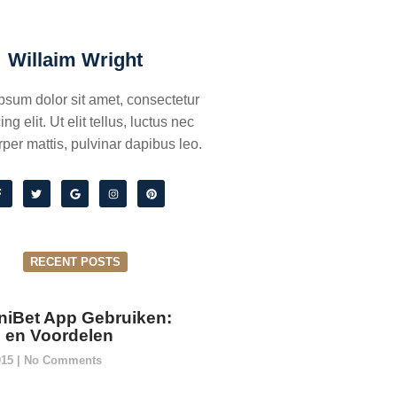
Willaim Wright
psum dolor sit amet, consectetur
ing elit. Ut elit tellus, luctus nec
per mattis, pulvinar dapibus leo.
RECENT POSTS
niBet App Gebruiken:
ie en Voordelen
015
No Comments