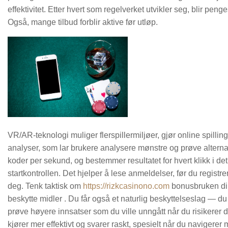
effektivitet. Etter hvert som regelverket utvikler seg, blir peng
Også, mange tilbud forblir aktive før utløp.
VR/AR-teknologi muliger flerspillermiljøer, gjør online spilling
analyser, som lar brukere analysere mønstre og prøve alternat
koder per sekund, og bestemmer resultatet for hvert klikk i det
startkontrollen. Det hjelper å lese anmeldelser, før du regist
deg. Tenk taktisk om
https://rizkcasinono.com
bonusbruken din
beskytte midler . Du får også et naturlig beskyttelseslag — du k
prøve høyere innsatser som du ville unngått når du risikerer d
kjører mer effektivt og svarer raskt, spesielt når du navigere