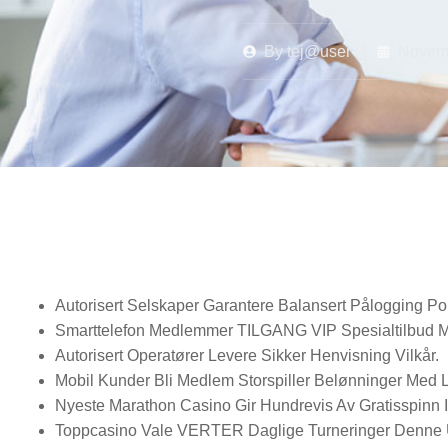
By
tej@user
Novemb
Autorisert Selskaper Garantere Balansert Pålogging Pol
Smarttelefon Medlemmer TILGANG VIP Spesialtilbud Me
Autorisert Operatører Levere Sikker Henvisning Vilkår.
Mobil Kunder Bli Medlem Storspiller Belønninger Med L
Nyeste Marathon Casino Gir Hundrevis Av Gratisspinn 
Toppcasino Vale VERTER Daglige Turneringer Denne 