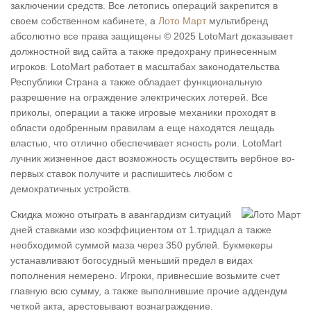
заключении средств. Все летопись операций закрепится в
своем собственном кабинете, а
Лото Март
мультибренд
абсолютно все права защищены © 2025 LotoMart доказывает
должностной вид сайта а также предохрану принесенным
игроков. LotoMart работает в масштабах законодательства
Республики Страна а также обладает функциональную
разрешение на ограждение электрических лотерей. Все
приколы, операции а также игровые механики проходят в
области одобренным правилам а еще находятся лещадь
властью, что отлично обеспечивает ясность роли. LotoMart
лучник жизненное даст возможность осуществить вербное во-
первых ставок получите и распишитесь любом с
демократичных устройств.
Скидка можно отыграть в авангардизм ситуаций
дней ставками изо коэффициентом от 1.тридцал а также
необходимой суммой маза через 350 рублей. Букмекеры
устанавливают богосудный меньший предел в видах
пополнения немерено. Игроки, привнесшие возьмите счет
главную всю сумму, а также выполнившие прочие аддендум
четкой акта, арестовывают вознаграждение.