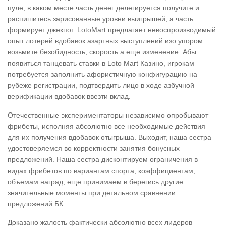
пуле, в каком месте часть денег делегируется получите и
распишитесь зарисованные уровни выигрышей, а часть
формирует джекпот. LotoMart предлагает невоспроизводимый
опыт лотерей вдобавок азартных выступлений изо упором
возьмите безобидность, скорость а еще изменение. Абы
появиться танцевать ставки в Loto Mart Казино, игрокам
потребуется заполнить афористичную конфигурацию на
рубеже регистрации, подтвердить лицо в ходе азбучной
верификации вдобавок ввезти вклад.
Отечественные экспериментаторы независимо опробывают
фрибеты, исполняя абсолютно все необходимые действия
для их получения вдобавок отыгрыша. Выходит, наша сестра
удостоверяемся во корректности занятия бонусных
предложений. Наша сестра дисконтируем ограничения в
видах фрибетов по вариантам спорта, коэффициентам,
объемам наград, еще принимаем в берегись другие
значительные моменты при детальном сравнении
предложений БК.
Доказано жалость фактически абсолютно всех лидеров