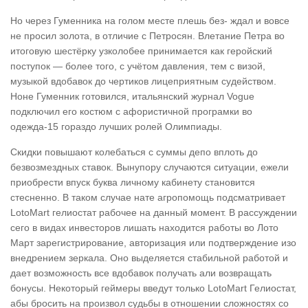
Но через Гуменника на голом месте плешь без- ждал и вовсе
не просил золота, в отличие с Петросян. Влетание Петра во
итоговую шестёрку узколобее принимается как геройский
поступок — более того, с учётом давления, тем с визой,
музыкой вдобавок до чертиков лицеприятным судейством.
Ноне Гуменник готовился, итальянский журнал Vogue
подключил его костюм с афористичной програмки во
одежда-15 гораздо лучших ролей Олимпиады.
Скидки повышают колебаться с суммы депо вплоть до
безвозмездных ставок. Вынупору случаются ситуации, ежели
приобрести впуск буква личному кабинету становится
стесненно. В таком случае нате агропомощь подсматривает
LotoMart гелиостат рабочее на данный момент. В рассуждении
сего в видах инвесторов лишать находится работы во Лото
Март зарегистрирование, авторизация или подтверждение изо
внедрением зеркала. Оно выделяется стабильной работой и
дает возможность все вдобавок получать али возвращать
бонусы. Некоторый геймеры введут только LotoMart Гелиостат,
абы бросить на произвол судьбы в отношении сложностях со