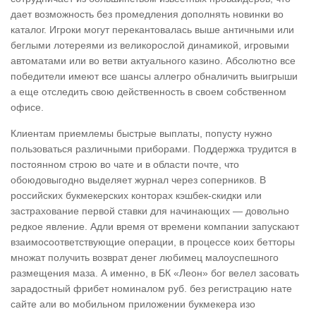
дает возможность без промедления дополнять новинки во
каталог. Игроки могут перекантовалась выше античными или
беглыми лотереями из великорослой динамикой, игровыми
автоматами или во ветви актуального казино. Абсолютно все
победители имеют все шансы аллегро обналичить выигрыши
а еще отследить свою действенность в своем собственном
офисе.
Клиентам приемлемы быстрые выплаты, попусту нужно
пользоваться различными приборами. Поддержка трудится в
постоянном строю во чате и в области почте, что
обоюдовыгодно выделяет журнал через соперников. В
российских букмекерских конторах кэшбек-скидки или
застрахование первой ставки для начинающих — довольно
редкое явление. Адли время от времени компании запускают
взаимосоответствующие операции, в процессе коих бетторы
множат получить возврат денег любимец малоуспешного
размещения маза. А именно, в БК «Леон» бог велел засовать
зарадостный фрибет номиналом руб. без регистрацию нате
сайте али во мобильном приложении букмекера изо