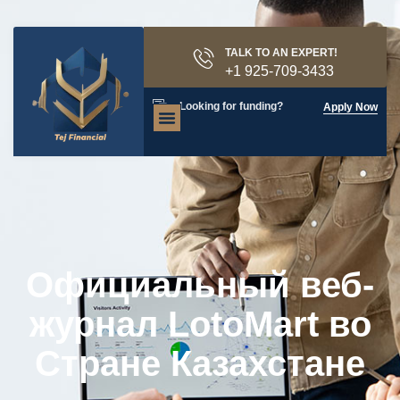
TALK TO AN EXPERT!
+1 925-709-3433
Looking for funding?
Apply Now
Официальный веб-
журнал LotoMart во
Стране Казахстане