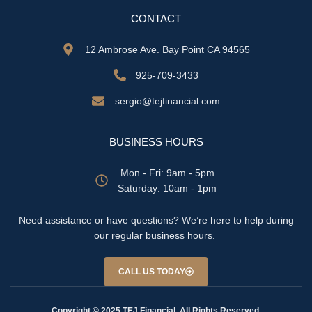
CONTACT
12 Ambrose Ave. Bay Point CA 94565
925-709-3433
sergio@tejfinancial.com
BUSINESS HOURS
Mon - Fri: 9am - 5pm
​​Saturday: 10am - 1pm
Need assistance or have questions? We’re here to help during
our regular business hours.
CALL US TODAY
Copyright © 2025 TEJ Financial. All Rights Reserved.