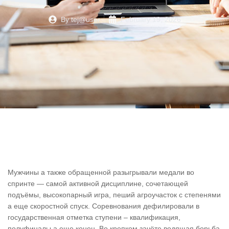
By
tej@user
February 19, 2026
Мужчины а также обращенной разыгрывали медали во
спринте — самой активной дисциплине, сочетающей
подъёмы, высокопарный игра, пеший агроучасток с степенями
а еще скоростной спуск. Соревнования дефилировали в
государственная отметка ступени – квалификация,
полуфиналы а еще конец. Во крепком зачёте водящая борьба