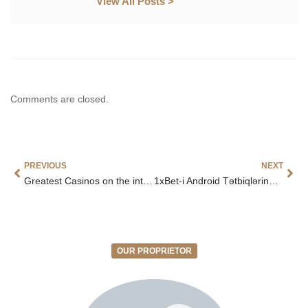
View All Posts >
Comments are closed.
PREVIOUS
NEXT
Greatest Casinos on the internet Canada ᐈ Gambling enterprises With Greatest Welcome Offers
1xBet-i Android Tətbiqlərində Yükləyin Rəsmi Əlavə
OUR PROPRIETOR