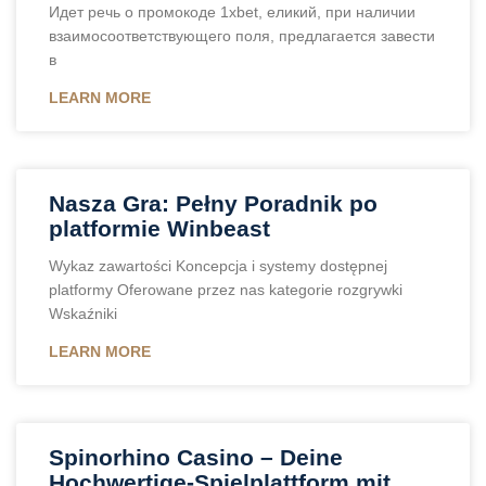
Идет речь о промокоде 1xbet, еликий, при наличии
взаимосоответствующего поля, предлагается завести
в
LEARN MORE
Nasza Gra: Pełny Poradnik po
platformie Winbeast
Wykaz zawartości Koncepcja i systemy dostępnej
platformy Oferowane przez nas kategorie rozgrywki
Wskaźniki
LEARN MORE
Spinorhino Casino – Deine
Hochwertige-Spielplattform mit