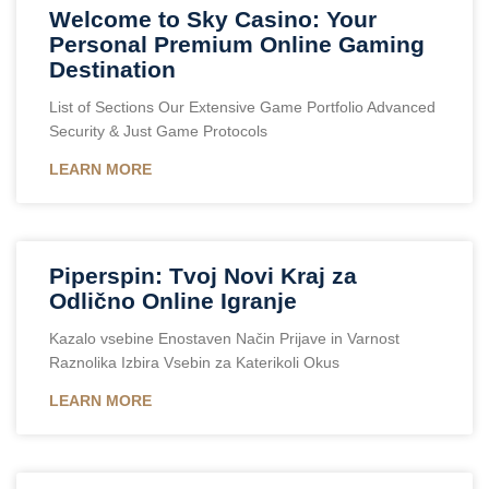
Welcome to Sky Casino: Your
Personal Premium Online Gaming
Destination
List of Sections Our Extensive Game Portfolio Advanced
Security & Just Game Protocols
LEARN MORE
Piperspin: Tvoj Novi Kraj za
Odlično Online Igranje
Kazalo vsebine Enostaven Način Prijave in Varnost
Raznolika Izbira Vsebin za Katerikoli Okus
LEARN MORE