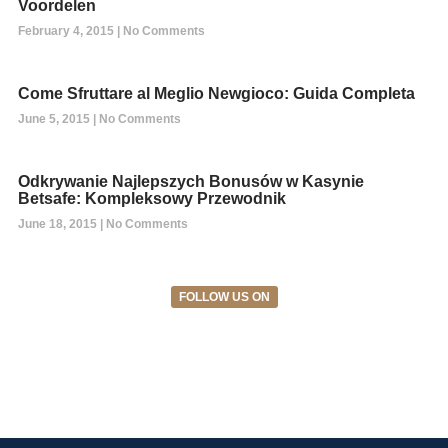
Voordelen
February 4, 2015
No Comments
Come Sfruttare al Meglio Newgioco: Guida Completa
June 5, 2015
No Comments
Odkrywanie Najlepszych Bonusów w Kasynie
Betsafe: Kompleksowy Przewodnik
June 18, 2015
No Comments
FOLLOW US ON