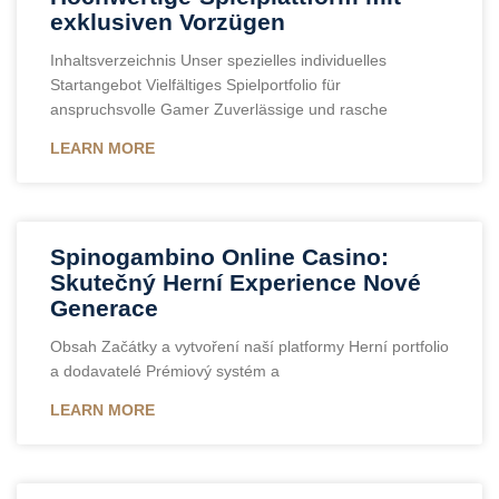
exklusiven Vorzügen
Inhaltsverzeichnis Unser spezielles individuelles
Startangebot Vielfältiges Spielportfolio für
anspruchsvolle Gamer Zuverlässige und rasche
LEARN MORE
Spinogambino Online Casino:
Skutečný Herní Experience Nové
Generace
Obsah Začátky a vytvoření naší platformy Herní portfolio
a dodavatelé Prémiový systém a
LEARN MORE