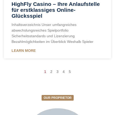
HighFly Casino – Ihre Anlaufstelle
für erstklassiges Online-
Glücksspiel
Inhaltsverzeichnis Unser umfangreiches
abwechslungsreiches Spielportfolio
Sicherheitsstandards und Lizenzierung
Bezahlmöglichkeiten im Überblick Weshalb Spieler
LEARN MORE
1
2
3
4
5
OUR PROPRIETOR