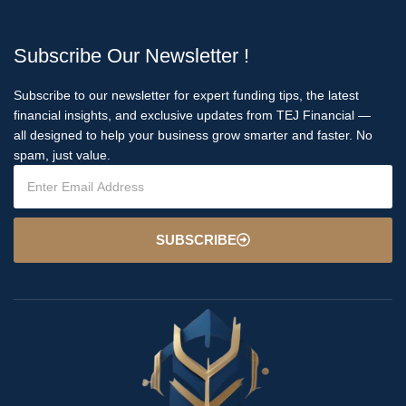
Subscribe Our Newsletter !
Subscribe to our newsletter for expert funding tips, the latest
financial insights, and exclusive updates from TEJ Financial —
all designed to help your business grow smarter and faster. No
spam, just value.
SUBSCRIBE