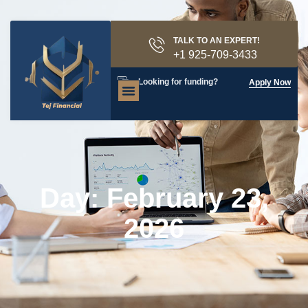
TALK TO AN EXPERT!
+1 925-709-3433
Looking for funding?
Apply Now
Day: February 23,
2026