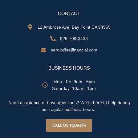
CONTACT
12 Ambrose Ave. Bay Point CA 94565
925-709-3433
sergio@tejfinancial.com
BUSINESS HOURS
Mon - Fri: 9am - 5pm
​​Saturday: 10am - 1pm
Need assistance or have questions? We’re here to help during
our regular business hours.
CALL US TODAY