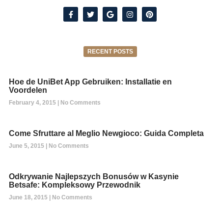
RECENT POSTS
Hoe de UniBet App Gebruiken: Installatie en
Voordelen
February 4, 2015
No Comments
Come Sfruttare al Meglio Newgioco: Guida Completa
June 5, 2015
No Comments
Odkrywanie Najlepszych Bonusów w Kasynie
Betsafe: Kompleksowy Przewodnik
June 18, 2015
No Comments