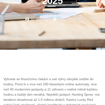
2025
By
tej@user
March 4, 2026
Vyhnete se finančnímu čekání a své výhry obvykle uvidíte do
hodiny. Ports.lv s více než 200 klasickými online automaty, více
než 40 moderními jackpoty a 11 výhrami v reálné měně každou
hodinu a každý den neváhá. Největší jackpot, Hunting Spree, má
tendenci dosahovat až 1,5 milionu dolarů.
Kasino Lucky Red
nabízí řadu možností, včetně kreditních a debetních poukázek,