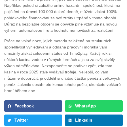
Například pokud si založíte online hazardní společnost, která má
pojištění na úrovni 100 000 dolarů denně, můžete získat 100%
pobídkového financování za své ztráty utrpěné v tomto období.
Důraz na bezplatné otočení se obvykle plně vztahuje na novou
výherní automatovou hru a hodnotu nemovitosti za roztočení.
Práce na volné noze, jejich metoda založená na strukturách,
spolehlivost vyhledávání a oddaná pracovní morálka vám
umožnily získat celodenní status od Time2play. Každý rok si
některá kasina vedou v různých formách a jsou za svůj skvělý
výkon odměňována. Nezapomeňte se podívat zpět, zda tato
kasina v roce 2025 stále vydávají trofeje. Nejlepší, co vám
můžeme doporučit, je oddělit si určitou částku peněz z celkových
peněz. Jakmile dosáhnete konce tohoto počtu, ukončete veškeré
hraní během dne.
Facebook
WhatsApp
Twitter
LinkedIn