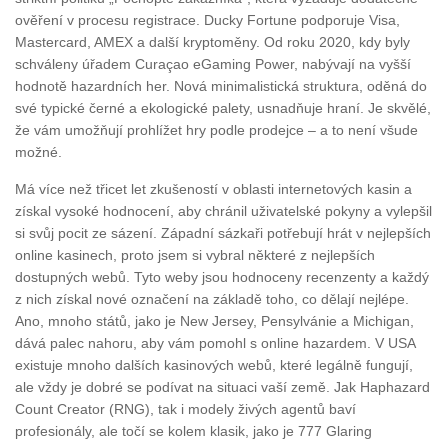
ověření v procesu registrace. Ducky Fortune podporuje Visa,
Mastercard, AMEX a další kryptoměny. Od roku 2020, kdy byly
schváleny úřadem Curaçao eGaming Power, nabývají na vyšší
hodnotě hazardních her. Nová minimalistická struktura, oděná do
své typické černé a ekologické palety, usnadňuje hraní. Je skvělé,
že vám umožňují prohlížet hry podle prodejce – a to není všude
možné.
Má více než třicet let zkušeností v oblasti internetových kasin a
získal vysoké hodnocení, aby chránil uživatelské pokyny a vylepšil
si svůj pocit ze sázení. Západní sázkaři potřebují hrát v nejlepších
online kasinech, proto jsem si vybral některé z nejlepších
dostupných webů. Tyto weby jsou hodnoceny recenzenty a každý
z nich získal nové označení na základě toho, co dělají nejlépe.
Ano, mnoho států, jako je New Jersey, Pensylvánie a Michigan,
dává palec nahoru, aby vám pomohl s online hazardem. V USA
existuje mnoho dalších kasinových webů, které legálně fungují,
ale vždy je dobré se podívat na situaci vaší země. Jak Haphazard
Count Creator (RNG), tak i modely živých agentů baví
profesionály, ale točí se kolem klasik, jako je 777 Glaring