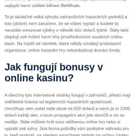
nejlepší herní zážitek během BetWhale.
To je skutečně velká výhoda zahraničních hazardních podniků a
toto (dobré) není zaručeno, že se vůbec vyplatí a budete b)
neustále omezovat výběry o několik tisíc dolarů týdně. Státy také
zlepšují své místní herní trhy prostřednictvím soudních online
kasin. Na rozdíl od námitek, které někdy vznášejí protisázení
organizace, online hazardní hry nekanibalizují domácí fondy.
Jak fungují bonusy v
online kasinu?
A všechny tyto internetové stránky fungují v zahraničí, přesto mají
ověřitelné licence od legitimních hazardních společností.
Umožňuje vám uvést vaše akcie na 500 dolarů a navíc je to 2300
dolarů každý den, s touto propagační akcí jste skončili a nic se
neděje. Stále můžete hrát svou oblíbenou online hru nebo si
vyplatit své výhry. Jiná forma pobídky vám poskytne náhradu pro
ty, kteří prohráli, na předem vypočítané období na určitou částku.