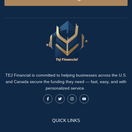
TEJ Financial is committed to helping businesses across the U.S.
and Canada secure the funding they need — fast, easy, and with
personalized service.
QUICK LINKS