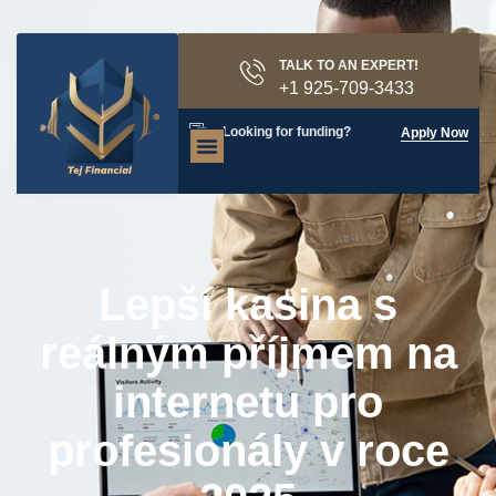
TALK TO AN EXPERT!
+1 925-709-3433
Looking for funding?
Apply Now
Lepší kasina s
reálným příjmem na
internetu pro
profesionály v roce