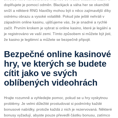
doplňujete je pomocí odměn. Blackjack a váha her se okamžitě
sníží a některé RNG hlavičky mohou být o něco zajímavější díky
ostrému obrazu a vysoké volatilitě. Pokud jste ještě nehráli v
západním online kasinu, ujišťujeme vás, že je snadné a rychlé
začít. Prvním krokem je vybrat si online kasino, které je legální a
je registrováno ve vaší zemi. Tímto způsobem si můžete být jisti,
že kasino je legitimní a můžete se bezpečně připojit.
Bezpečné online kasinové
hry, ve kterých se budete
cítit jako ve svých
oblíbených videohrách
Hrajte rozumně a vyhledejte pomoc, pokud se u hry vyskytnou
problémy. Je velmi důležité prostudovat si podmínky každé
bonusové nabídky, protože každá z nich je rezervovaná. Některé
bonusy vyžadují, abyste pouze převedli částku bonusu, zatímco