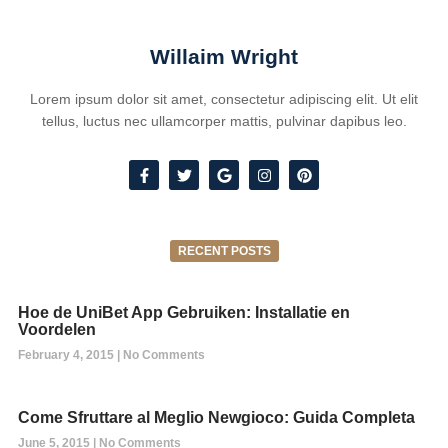
Willaim Wright
Lorem ipsum dolor sit amet, consectetur adipiscing elit. Ut elit
tellus, luctus nec ullamcorper mattis, pulvinar dapibus leo.
RECENT POSTS
Hoe de UniBet App Gebruiken: Installatie en
Voordelen
February 4, 2015
No Comments
Come Sfruttare al Meglio Newgioco: Guida Completa
June 5, 2015
No Comments