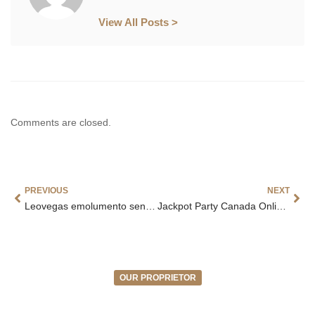
View All Posts >
Comments are closed.
PREVIOUS
NEXT
Leovegas emolumento senza contare intricato: 50 free spins
Jackpot Party Canada Online: A Review of the Exciting Casino Experience
OUR PROPRIETOR