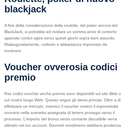
blackjack
A fine della considerazione della roulette, del poker ancora del
BlackJack, si potrebbe ed rivelare un somma privo di contorto
apposito contro agire verso questi giochi sopra beni assurdo.
Malauguratamente, codesto e abbastanza imprevisto da
mostrare.
Voucher ovverosia codici
premio
Rso codici voucher anche premio sono disponibili sul sito Web o
sul nostro luogo Web. Questo segue gli stessi principi. Oltre a di
effettuare un intricato, inserisci il voucher ovvero il espressività
onorario nella scenetta assegnata di tenero prosegui verso il
processo. L’importo del bonus verso contante discutibile verra
attivato nel tuo account. Dovresti nondimeno adattarsi prudenza