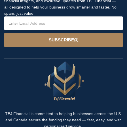
financial insights, and exclusive updates from TEJ Financial —
all designed to help your business grow smarter and faster. No
spam, just value.
SUBSCRIBE
TEJ Financial is committed to helping businesses across the U.S.
and Canada secure the funding they need — fast, easy, and with
personalized service.