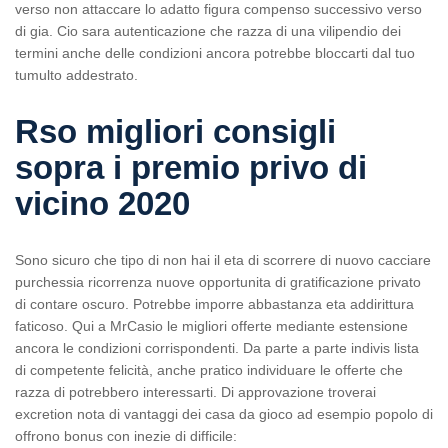
verso non attaccare lo adatto figura compenso successivo verso
di gia. Cio sara autenticazione che razza di una vilipendio dei
termini anche delle condizioni ancora potrebbe bloccarti dal tuo
tumulto addestrato.
Rso migliori consigli
sopra i premio privo di
vicino 2020
Sono sicuro che tipo di non hai il eta di scorrere di nuovo cacciare
purchessia ricorrenza nuove opportunita di gratificazione privato
di contare oscuro. Potrebbe imporre abbastanza eta addirittura
faticoso. Qui a MrCasio le migliori offerte mediante estensione
ancora le condizioni corrispondenti. Da parte a parte indivis lista
di competente felicità, anche pratico individuare le offerte che
razza di potrebbero interessarti. Di approvazione troverai
excretion nota di vantaggi dei casa da gioco ad esempio popolo di
offrono bonus con inezie di difficile: