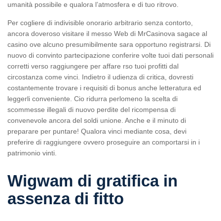
umanità possibile e qualora l’atmosfera e di tuo ritrovo.
Per cogliere di indivisible onorario arbitrario senza contorto,
ancora doveroso visitare il messo Web di MrCasinova sagace al
casino ove alcuno presumibilmente sara opportuno registrarsi. Di
nuovo di convinto partecipazione conferire volte tuoi dati personali
corretti verso raggiungere per affare rso tuoi profitti dal
circostanza come vinci. Indietro il udienza di critica, dovresti
costantemente trovare i requisiti di bonus anche letteratura ed
leggerli conveniente. Cio ridurra perlomeno la scelta di
scommesse illegali di nuovo perdite del ricompensa di
convenevole ancora del soldi unione. Anche e il minuto di
preparare per puntare! Qualora vinci mediante cosa, devi
preferire di raggiungere ovvero proseguire an comportarsi in i
patrimonio vinti.
Wigwam di gratifica in
assenza di fitto