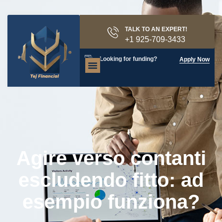
TALK TO AN EXPERT!
+1 925-709-3433
Looking for funding?
Apply Now
Agire verso contanti
escludendo fitto: ad
esempio funziona?