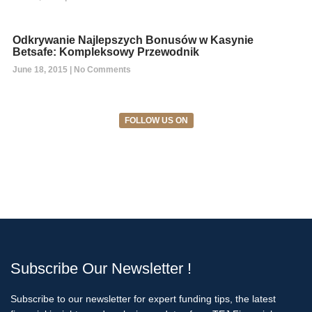
Odkrywanie Najlepszych Bonusów w Kasynie
Betsafe: Kompleksowy Przewodnik
June 18, 2015
No Comments
FOLLOW US ON
Subscribe Our Newsletter !
Subscribe to our newsletter for expert funding tips, the latest