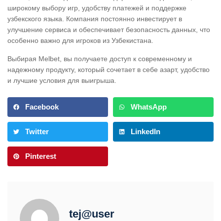
широкому выбору игр, удобству платежей и поддержке
узбекского языка. Компания постоянно инвестирует в
улучшение сервиса и обеспечивает безопасность данных, что
особенно важно для игроков из Узбекистана.
Выбирая Melbet, вы получаете доступ к современному и
надежному продукту, который сочетает в себе азарт, удобство
и лучшие условия для выигрыша.
Facebook
WhatsApp
Twitter
LinkedIn
Pinterest
tej@user