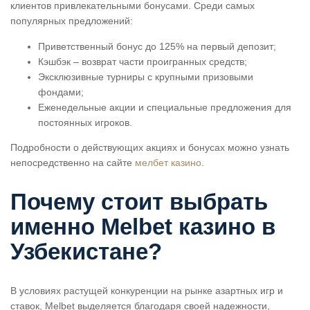
клиентов привлекательными бонусами. Среди самых
популярных предложений:
Приветственный бонус до 125% на первый депозит;
Кэшбэк – возврат части проигранных средств;
Эксклюзивные турниры с крупными призовыми
фондами;
Еженедельные акции и специальные предложения для
постоянных игроков.
Подробности о действующих акциях и бонусах можно узнать
непосредственно на сайте
мелбет казино
.
Почему стоит выбрать
именно Melbet казино в
Узбекистане?
В условиях растущей конкуренции на рынке азартных игр и
ставок, Melbet выделяется благодаря своей надежности,