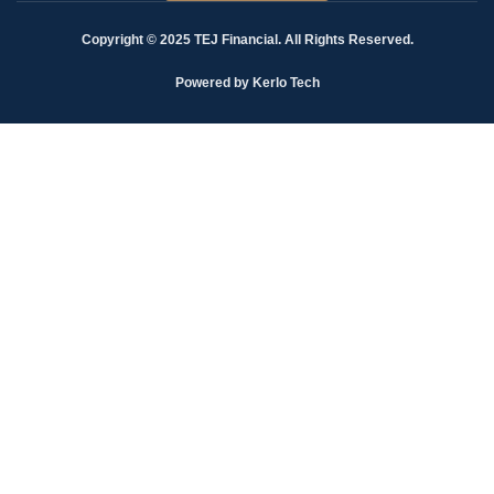
Copyright © 2025 TEJ Financial. All Rights Reserved.
Powered by Kerlo Tech