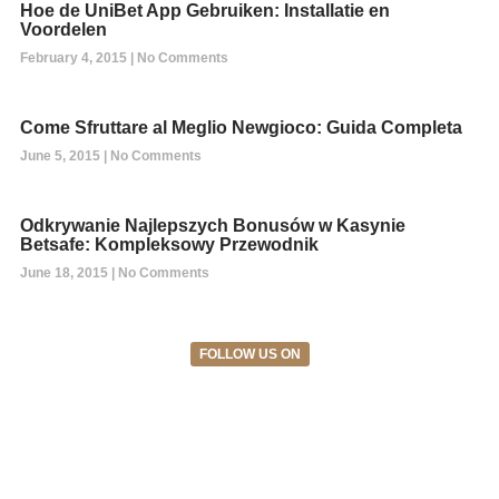
Hoe de UniBet App Gebruiken: Installatie en
Voordelen
February 4, 2015
No Comments
Come Sfruttare al Meglio Newgioco: Guida Completa
June 5, 2015
No Comments
Odkrywanie Najlepszych Bonusów w Kasynie
Betsafe: Kompleksowy Przewodnik
June 18, 2015
No Comments
FOLLOW US ON