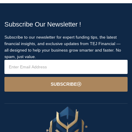
Subscribe Our Newsletter !
Subscribe to our newsletter for expert funding tips, the latest
financial insights, and exclusive updates from TEJ Financial —
all designed to help your business grow smarter and faster. No
spam, just value.
SUBSCRIBE