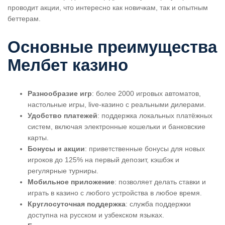
проводит акции, что интересно как новичкам, так и опытным
беттерам.
Основные преимущества
Мелбет казино
Разнообразие игр
: более 2000 игровых автоматов,
настольные игры, live-казино с реальными дилерами.
Удобство платежей
: поддержка локальных платёжных
систем, включая электронные кошельки и банковские
карты.
Бонусы и акции
: приветственные бонусы для новых
игроков до 125% на первый депозит, кэшбэк и
регулярные турниры.
Мобильное приложение
: позволяет делать ставки и
играть в казино с любого устройства в любое время.
Круглосуточная поддержка
: служба поддержки
доступна на русском и узбекском языках.