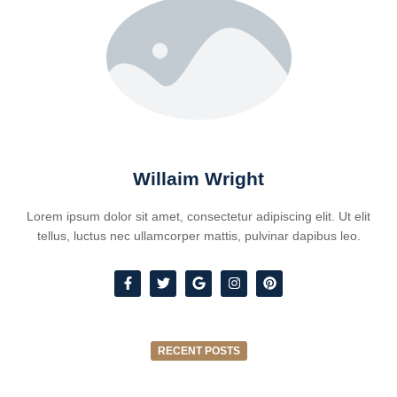
Willaim Wright
Lorem ipsum dolor sit amet, consectetur adipiscing elit. Ut elit
tellus, luctus nec ullamcorper mattis, pulvinar dapibus leo.
RECENT POSTS