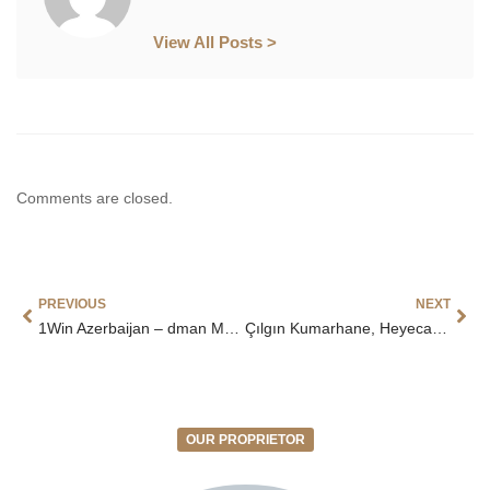
View All Posts >
Comments are closed.
PREVIOUS
NEXT
1Win Azerbaijan – dman Mrclri v Casino sayt.10154
Çılgın Kumarhane, Heyecan vaycasino Verici Oyunlar ve Bonuslarla Kazanma Potansiyelinizi Ortaya Çıkarın!
OUR PROPRIETOR