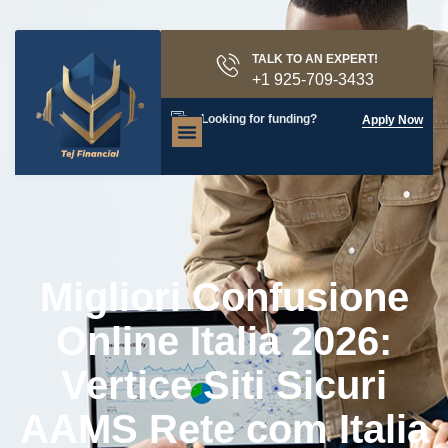
TALK TO AN EXPERT!
+1 925-709-3433
Looking for funding?
Apply Now
Migliori Confusione
Online Italia 2026:
Vertice Siti Sicuri
AAMS Rete com Italia