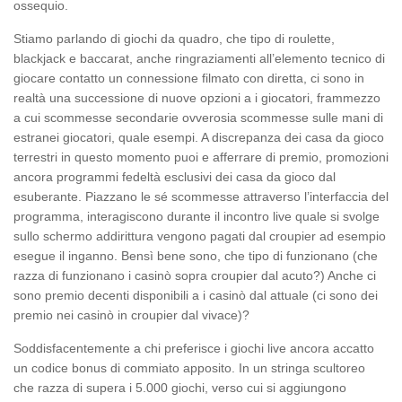
ossequio.
Stiamo parlando di giochi da quadro, che tipo di roulette,
blackjack e baccarat, anche ringraziamenti all’elemento tecnico di
giocare contatto un connessione filmato con diretta, ci sono in
realtà una successione di nuove opzioni a i giocatori, frammezzo
a cui scommesse secondarie ovverosia scommesse sulle mani di
estranei giocatori, quale esempi. A discrepanza dei casa da gioco
terrestri in questo momento puoi e afferrare di premio, promozioni
ancora programmi fedeltà esclusivi dei casa da gioco dal
esuberante. Piazzano le sé scommesse attraverso l’interfaccia del
programma, interagiscono durante il incontro live quale si svolge
sullo schermo addirittura vengono pagati dal croupier ad esempio
esegue il inganno. Bensì bene sono, che tipo di funzionano (che
razza di funzionano i casinò sopra croupier dal acuto?) Anche ci
sono premio decenti disponibili a i casinò dal attuale (ci sono dei
premio nei casinò in croupier dal vivace)?
Soddisfacentemente a chi preferisce i giochi live ancora accatto
un codice bonus di commiato apposito. In un stringa scultoreo
che razza di supera i 5.000 giochi, verso cui si aggiungono