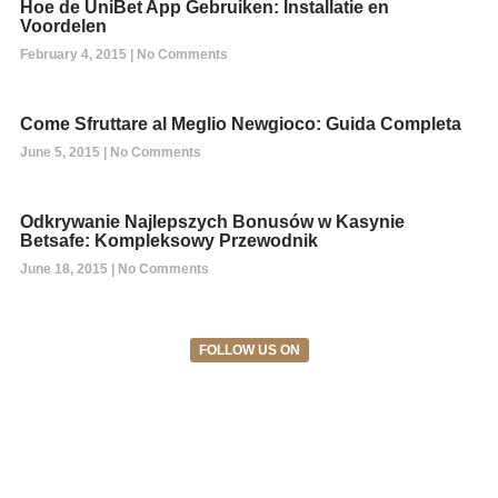
Hoe de UniBet App Gebruiken: Installatie en
Voordelen
February 4, 2015
No Comments
Come Sfruttare al Meglio Newgioco: Guida Completa
June 5, 2015
No Comments
Odkrywanie Najlepszych Bonusów w Kasynie
Betsafe: Kompleksowy Przewodnik
June 18, 2015
No Comments
FOLLOW US ON