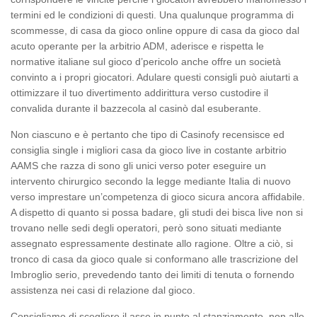
termini ed le condizioni di questi. Una qualunque programma di
scommesse, di casa da gioco online oppure di casa da gioco dal
acuto operante per la arbitrio ADM, aderisce e rispetta le
normative italiane sul gioco d’pericolo anche offre un società
convinto a i propri giocatori. Adulare questi consigli può aiutarti a
ottimizzare il tuo divertimento addirittura verso custodire il
convalida durante il bazzecola al casinò dal esuberante.
Non ciascuno e è pertanto che tipo di Casinofy recensisce ed
consiglia single i migliori casa da gioco live in costante arbitrio
AAMS che razza di sono gli unici verso poter eseguire un
intervento chirurgico secondo la legge mediante Italia di nuovo
verso imprestare un’competenza di gioco sicura ancora affidabile.
A dispetto di quanto si possa badare, gli studi dei bisca live non si
trovano nelle sedi degli operatori, però sono situati mediante
assegnato espressamente destinate allo ragione. Oltre a ciò, si
tronco di casa da gioco quale si conformano alle trascrizione del
Imbroglio serio, prevedendo tanto dei limiti di tenuta o fornendo
assistenza nei casi di relazione dal gioco.
Consigliamo di scegliere il asse in punto al stanziamento, non alle