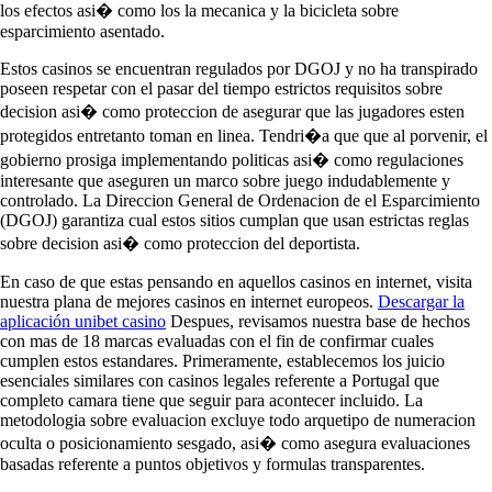
los efectos asi� como los la mecanica y la bicicleta sobre
esparcimiento asentado.
Estos casinos se encuentran regulados por DGOJ y no ha transpirado
poseen respetar con el pasar del tiempo estrictos requisitos sobre
decision asi� como proteccion de asegurar que las jugadores esten
protegidos entretanto toman en linea. Tendri�a que que al porvenir, el
gobierno prosiga implementando politicas asi� como regulaciones
interesante que aseguren un marco sobre juego indudablemente y
controlado. La Direccion General de Ordenacion de el Esparcimiento
(DGOJ) garantiza cual estos sitios cumplan que usan estrictas reglas
sobre decision asi� como proteccion del deportista.
En caso de que estas pensando en aquellos casinos en internet, visita
nuestra plana de mejores casinos en internet europeos.
Descargar la
aplicación unibet casino
Despues, revisamos nuestra base de hechos
con mas de 18 marcas evaluadas con el fin de confirmar cuales
cumplen estos estandares. Primeramente, establecemos los juicio
esenciales similares con casinos legales referente a Portugal que
completo camara tiene que seguir para acontecer incluido. La
metodologia sobre evaluacion excluye todo arquetipo de numeracion
oculta o posicionamiento sesgado, asi� como asegura evaluaciones
basadas referente a puntos objetivos y formulas transparentes.