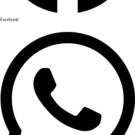
Facebook