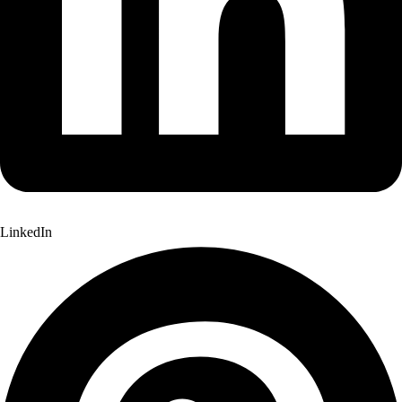
LinkedIn