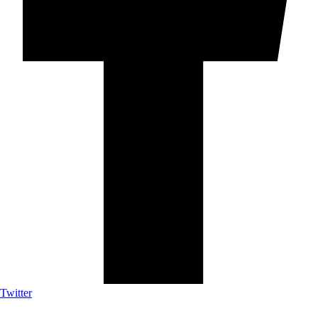
Twitter