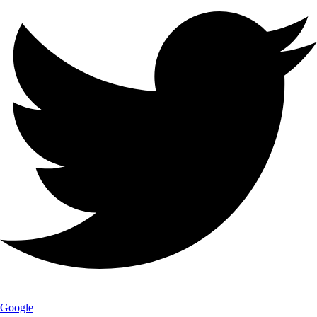
Google