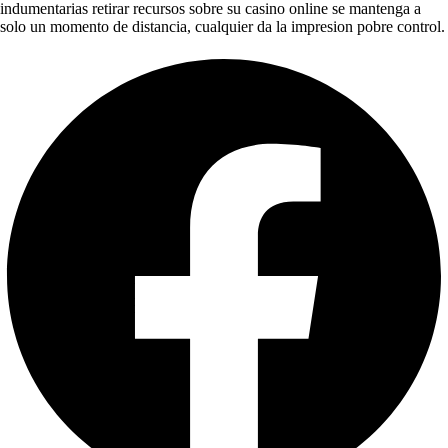
indumentarias retirar recursos sobre su casino online se mantenga a
solo un momento de distancia, cualquier da la impresion pobre control.