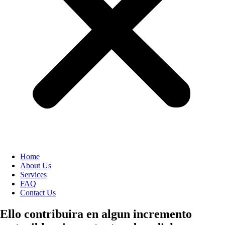
Home
About Us
Services
FAQ
Contact Us
Ello contribuira en algun incremento