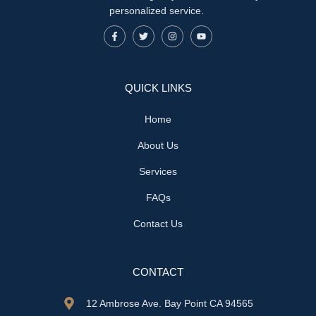
personalized service.
QUICK LINKS
Home
About Us
Services
FAQs
Contact Us
CONTACT
12 Ambrose Ave. Bay Point CA 94565