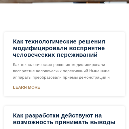
Как технологические решения
модифицировали восприятие
человеческих переживаний
Как технологические решения модифицировали
восприятие человеческих переживаний Нынешние
аппараты преобразовали приемы демонстрации и
LEARN MORE
Как разработки действуют на
возможность принимать выводы