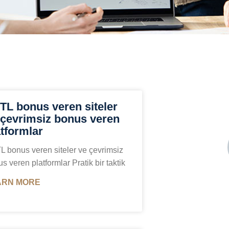
 TL bonus veren siteler
 çevrimsiz bonus veren
atformlar
L bonus veren siteler ve çevrimsiz
s veren platformlar Pratik bir taktik
ARN MORE