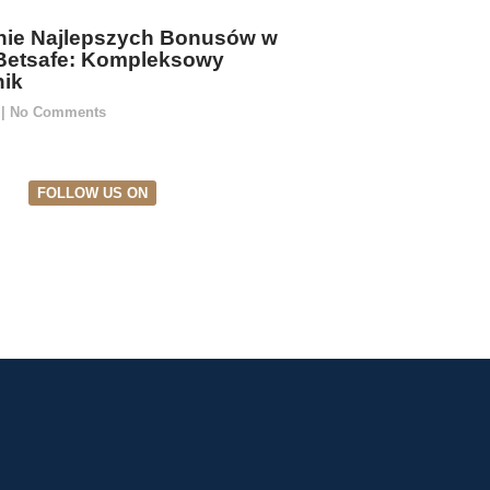
ie Najlepszych Bonusów w
Betsafe: Kompleksowy
ik
5
No Comments
FOLLOW US ON