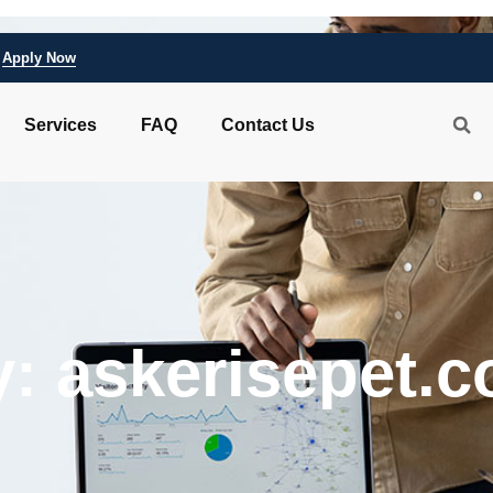
Apply Now
Services
FAQ
Contact Us
: askerisepet.