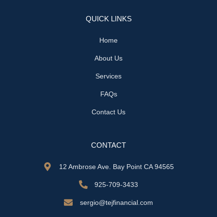
QUICK LINKS
Home
About Us
Services
FAQs
Contact Us
CONTACT
12 Ambrose Ave. Bay Point CA 94565
925-709-3433
sergio@tejfinancial.com