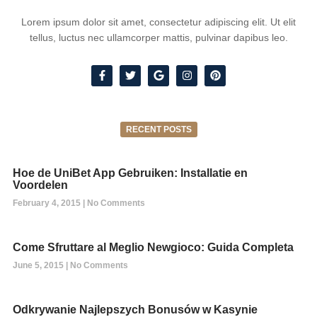
Lorem ipsum dolor sit amet, consectetur adipiscing elit. Ut elit
tellus, luctus nec ullamcorper mattis, pulvinar dapibus leo.
RECENT POSTS
Hoe de UniBet App Gebruiken: Installatie en
Voordelen
February 4, 2015
No Comments
Come Sfruttare al Meglio Newgioco: Guida Completa
June 5, 2015
No Comments
Odkrywanie Najlepszych Bonusów w Kasynie