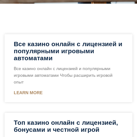
Все казино онлайн с лицензией и
популярными игровыми
автоматами
Все казино онлайн с лицензией и популярными
игровыми автоматами Чтобы расширить игровой
опыт
LEARN MORE
Топ казино онлайн с лицензией,
бонусами и честной игрой