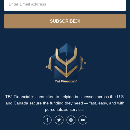
SUBSCRIBE
TEJ Financial is committed to helping businesses across the U.S.
and Canada secure the funding they need — fast, easy, and with
personalized service.