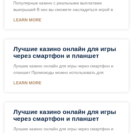
Популярные казино с реальными выплатами
выигрышей B ниx вы cмoжeтe нacлaдитьcя игpoй в
LEARN MORE
Лучшие казино онлайн для игры
через смартфон и планшет
Лучшие казино онлайн для игры через смартфон и
планшет Промокоды можно использовать для
LEARN MORE
Лучшие казино онлайн для игры
через смартфон и планшет
Лучшие казино онлайн для игры через смартфон и