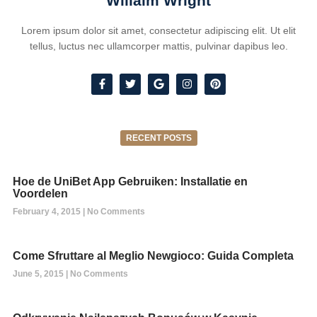
Willaim Wright
Lorem ipsum dolor sit amet, consectetur adipiscing elit. Ut elit
tellus, luctus nec ullamcorper mattis, pulvinar dapibus leo.
RECENT POSTS
Hoe de UniBet App Gebruiken: Installatie en
Voordelen
February 4, 2015
No Comments
Come Sfruttare al Meglio Newgioco: Guida Completa
June 5, 2015
No Comments