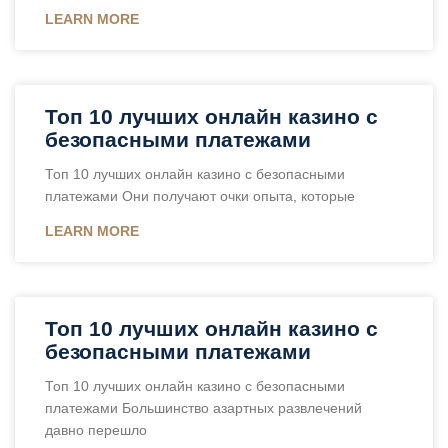
LEARN MORE
Топ 10 лучших онлайн казино с
безопасными платежами
Топ 10 лучших онлайн казино с безопасными
платежами Они получают очки опыта, которые
LEARN MORE
Топ 10 лучших онлайн казино с
безопасными платежами
Топ 10 лучших онлайн казино с безопасными
платежами Большинство азартных развлечений
давно перешло