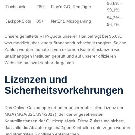
96,8% –
Tischspiele
280+
Play’n GO, Red Tiger
99,1%
94,2% –
Jackpot-Slots
85+
NetEnt, Microgaming
96,7%
Unsere gemittelte RTP-Quote unserer Titel beträgt bei 96,8%,
was merklich über jenem Branchendurchschnitt rangiert. Solche
Zahlen werden monatlich von externen Kontrollinstanzen wie
unabhängigen Instituten geprüft und auf unserer offiziellen
Webseite nachvollziehbar dargestellt.
Lizenzen und
Sicherheitsvorkehrungen
Das Online-Casino operiert unter unserer offiziellen Lizenz der
MGA (MGA/B2C/394/2017), der der angesehensten
Kontrollinstanzen der Glücksspielwelt. Diese Zulassung sichert,
dass alle die Abläufe regelmäßigen Kontrollen unterzogen werden
und strengsten Richtlinien entsprechen.