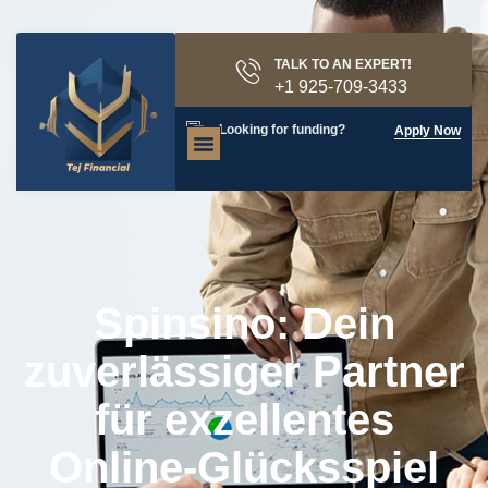
TALK TO AN EXPERT!
+1 925-709-3433
Looking for funding?
Apply Now
Spinsino: Dein
zuverlässiger Partner
für exzellentes
Online-Glücksspiel