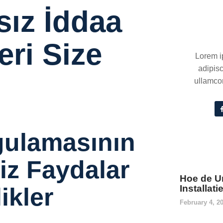
sız İddaa
eri Size
Lorem i
adipisc
ullamcor
gulamasının
iz Faydalar
Hoe de U
ikler
Installat
February 4, 2