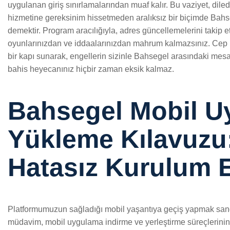
uygulanan giriş sınırlamalarından muaf kalır. Bu vaziyet, dil
hizmetine gereksinim hissetmeden aralıksız bir biçimde Bahseg
demektir. Program aracılığıyla, adres güncellemelerini takip
oyunlarınızdan ve iddaalarınızdan mahrum kalmazsınız. Cep
bir kapı sunarak, engellerin sizinle Bahsegel arasındaki mes
bahis heyecanınız hiçbir zaman eksik kalmaz.
Bahsegel Mobil 
Yükleme Kılavuzu
Hatasız Kurulum E
Platformumuzun sağladığı mobil yaşantıya geçiş yapmak sand
müdavim, mobil uygulama indirme ve yerleştirme süreçlerinin ka