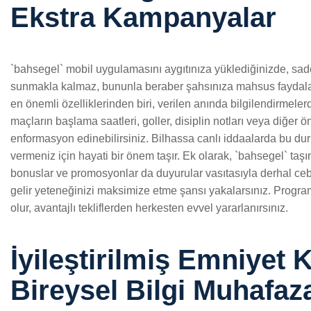
Ekstra Kampanyalar
`bahsegel` mobil uygulamasını aygıtınıza yüklediğinizde, sa
sunmakla kalmaz, bununla beraber şahsınıza mahsus faydalar
en önemli özelliklerinden biri, verilen anında bilgilendirmelerdi
maçların başlama saatleri, goller, disiplin notları veya diğer
enformasyon edinebilirsiniz. Bilhassa canlı iddaalarda bu d
vermeniz için hayati bir önem taşır. Ek olarak, `bahsegel` taşı
bonuslar ve promosyonlar da duyurular vasıtasıyla derhal ceb
gelir yeteneğinizi maksimize etme şansı yakalarsınız. Program i
olur, avantajlı tekliflerden herkesten evvel yararlanırsınız.
İyileştirilmiş Emniyet K
Bireysel Bilgi Muhafaz