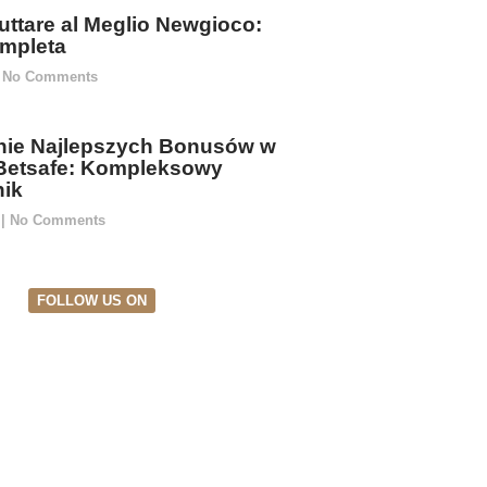
ttare al Meglio Newgioco:
mpleta
No Comments
ie Najlepszych Bonusów w
Betsafe: Kompleksowy
ik
5
No Comments
FOLLOW US ON