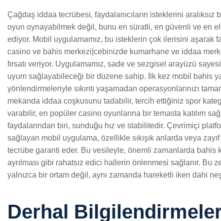
Çağdaş iddaa tecrübesi, faydalanıcıların isteklerini aralıksız 
oyun oynayabilmek değil, bunu en süratli, en güvenli ve en elv
ediyor. Mobil uygulamamız, bu isteklerin çok ilerisini aşarak 
casino ve bahis merkezi|cebinizde kumarhane ve iddaa merke
fırsatı veriyor. Uygulamamız, sade ve sezgisel arayüzü sayesi
uyum sağlayabileceği bir düzene sahip. İlk kez mobil bahis 
yönlendirmeleriyle sıkıntı yaşamadan operasyonlarınızı tamaml
mekanda iddaa coşkusunu tadabilir, tercih ettiğiniz spor kate
varabilir, en popüler casino oyunlarına bir temasta katılım sa
faydalarından biri, sunduğu hız ve stabilitedir. Çevrimiçi platf
sağlayan mobil uygulama, özellikle sıkışık anlarda veya zayıf 
tecrübe garanti eder. Bu vesileyle, önemli zamanlarda bahis 
ayrılması gibi rahatsız edici hallerin önlenmesi sağlanır. Bu z
yalnızca bir ortam değil, aynı zamanda hareketli iken dahi neş
Derhal Bilgilendirmeler