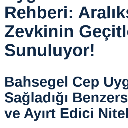
Rehberi: Aralık
Zevkinin Geçitl
Sunuluyor!
Bahsegel Cep Uy
Sağladığı Benzers
ve Ayırt Edici Nitel