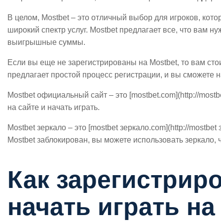
В целом, Mostbet – это отличный выбор для игроков, кот
широкий спектр услуг. Mostbet предлагает все, что вам ну
выигрышные суммы.
Если вы еще не зарегистрированы на Mostbet, то вам стои
предлагает простой процесс регистрации, и вы сможете н
Mostbet официальный сайт – это [mostbet.com](http://mos
на сайте и начать играть.
Mostbet зеркало – это [mostbet зеркало.com](http://mostb
Mostbet заблокирован, вы можете использовать зеркало, 
Как зарегистрир
начать играть на