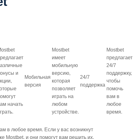
et
ostbet
Mostbet
Mostbet
редлагает
имеет
предлагает
азличные
мобильную
24/7
онусы и
версию,
поддержку,
Мобильная
24/7
кции,
которая
чтобы
версия
поддержка
оторые
позволяет
помочь
омогут
играть на
вам в
ам начать
любом
любое
грать.
устройстве.
время.
вам в любое время. Если у вас возникнут
 Mostbet, и они помогут вам решить их.