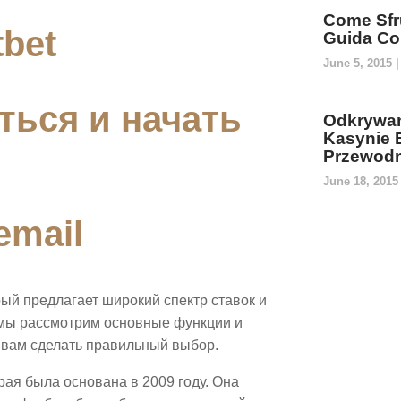
Come Sfru
bet
Guida Co
June 5, 2015
ться и начать
Odkrywan
Kasynie 
Przewodn
June 18, 201
email
ый предлагает широкий спектр ставок и
 мы рассмотрим основные функции и
 вам сделать правильный выбор.
рая была основана в 2009 году. Она