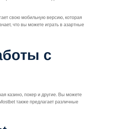
агает свою мобильную версию, которая
чает, что вы можете играть в азартные
аботы с
чая казино, покер и другие. Вы можете
 Mostbet также предлагает различные