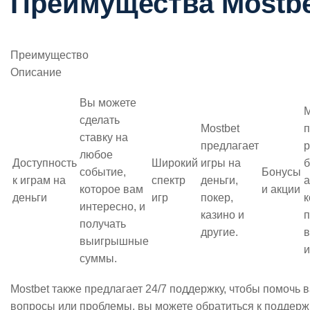
Преимущества Mostb
Преимущество
Описание
Вы можете
M
сделать
Mostbet
п
ставку на
предлагает
р
любое
Доступность
Широкий
игры на
б
событие,
Бонусы
к играм на
спектр
деньги,
а
которое вам
и акции
деньги
игр
покер,
к
интересно, и
казино и
п
получать
другие.
в
выигрышные
и
суммы.
Mostbet также предлагает 24/7 поддержку, чтобы помочь 
вопросы или проблемы, вы можете обратиться к поддержке