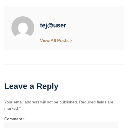
tej@user
View All Posts >
Leave a Reply
Your email address will not be published.
Required fields are
marked
*
Comment
*