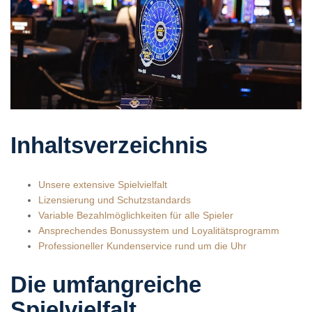
Inhaltsverzeichnis
Unsere extensive Spielvielfalt
Lizensierung und Schutzstandards
Variable Bezahlmöglichkeiten für alle Spieler
Ansprechendes Bonussystem und Loyalitätsprogramm
Professioneller Kundenservice rund um die Uhr
Die umfangreiche
Spielvielfalt