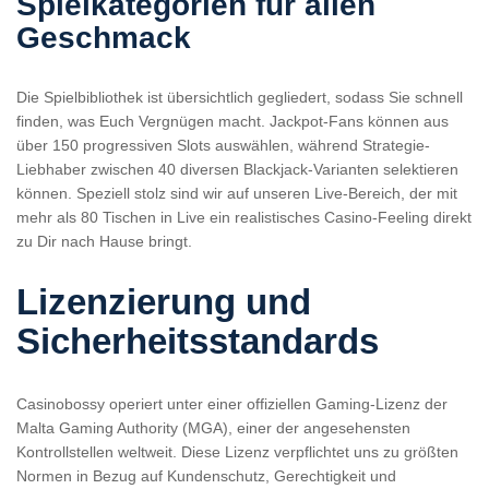
Spielkategorien für allen
Geschmack
Die Spielbibliothek ist übersichtlich gegliedert, sodass Sie schnell
finden, was Euch Vergnügen macht. Jackpot-Fans können aus
über 150 progressiven Slots auswählen, während Strategie-
Liebhaber zwischen 40 diversen Blackjack-Varianten selektieren
können. Speziell stolz sind wir auf unseren Live-Bereich, der mit
mehr als 80 Tischen in Live ein realistisches Casino-Feeling direkt
zu Dir nach Hause bringt.
Lizenzierung und
Sicherheitsstandards
Casinobossy operiert unter einer offiziellen Gaming-Lizenz der
Malta Gaming Authority (MGA), einer der angesehensten
Kontrollstellen weltweit. Diese Lizenz verpflichtet uns zu größten
Normen in Bezug auf Kundenschutz, Gerechtigkeit und