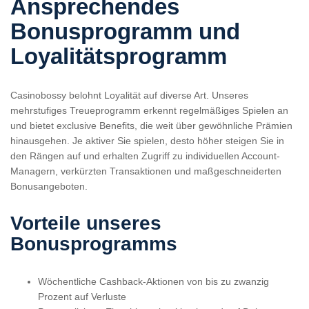
Ansprechendes
Bonusprogramm und
Loyalitätsprogramm
Casinobossy belohnt Loyalität auf diverse Art. Unseres
mehrstufiges Treueprogramm erkennt regelmäßiges Spielen an
und bietet exclusive Benefits, die weit über gewöhnliche Prämien
hinausgehen. Je aktiver Sie spielen, desto höher steigen Sie in
den Rängen auf und erhalten Zugriff zu individuellen Account-
Managern, verkürzten Transaktionen und maßgeschneiderten
Bonusangeboten.
Vorteile unseres
Bonusprogramms
Wöchentliche Cashback-Aktionen von bis zu zwanzig
Prozent auf Verluste