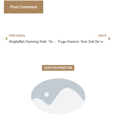
PREVIOUS
NEXT
AngliaBet Gaming Hub: Your Entry Point to Top-Tier Internet Casino Superiority
Fugu Kasino: Ihre Ziel für exzellentes Online-Glücksspiel
OUR PROPRIETOR