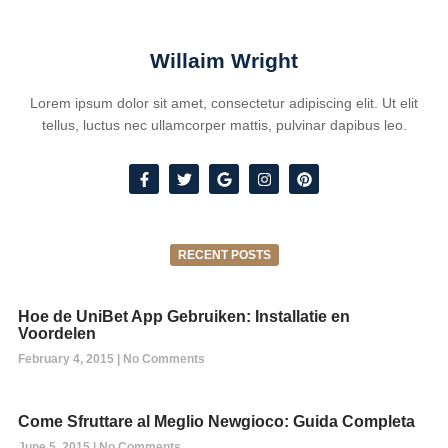
Willaim Wright
Lorem ipsum dolor sit amet, consectetur adipiscing elit. Ut elit
tellus, luctus nec ullamcorper mattis, pulvinar dapibus leo.
RECENT POSTS
Hoe de UniBet App Gebruiken: Installatie en
Voordelen
February 4, 2015
No Comments
Come Sfruttare al Meglio Newgioco: Guida Completa
June 5, 2015
No Comments