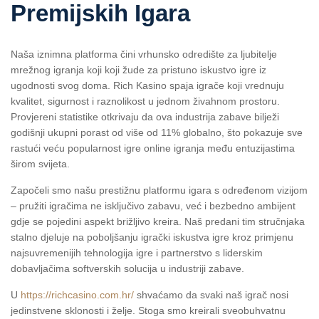
Premijskih Igara
Naša iznimna platforma čini vrhunsko odredište za ljubitelje
mrežnog igranja koji koji žude za pristuno iskustvo igre iz
ugodnosti svog doma. Rich Kasino spaja igrače koji vrednuju
kvalitet, sigurnost i raznolikost u jednom živahnom prostoru.
Provjereni statistike otkrivaju da ova industrija zabave bilježi
godišnji ukupni porast od više od 11% globalno, što pokazuje sve
rastući veću popularnost igre online igranja među entuzijastima
širom svijeta.
Započeli smo našu prestižnu platformu igara s određenom vizijom
– pružiti igračima ne isključivo zabavu, već i bezbedno ambijent
gdje se pojedini aspekt brižljivo kreira. Naš predani tim stručnjaka
stalno djeluje na poboljšanju igrački iskustva igre kroz primjenu
najsuvremenijih tehnologija igre i partnerstvo s liderskim
dobavljačima softverskih solucija u industriji zabave.
U
https://richcasino.com.hr/
shvaćamo da svaki naš igrač nosi
jedinstvene sklonosti i želje. Stoga smo kreirali sveobuhvatnu