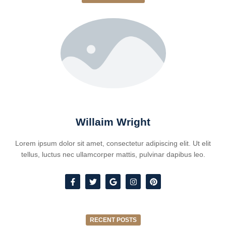
Willaim Wright
Lorem ipsum dolor sit amet, consectetur adipiscing elit. Ut elit
tellus, luctus nec ullamcorper mattis, pulvinar dapibus leo.
RECENT POSTS