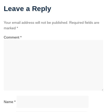
Leave a Reply
Your email address will not be published.
Required fields are
marked
*
Comment
*
Name
*