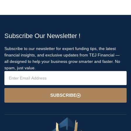
Subscribe Our Newsletter !
Subscribe to our newsletter for expert funding tips, the latest
financial insights, and exclusive updates from TEJ Financial —
all designed to help your business grow smarter and faster. No
spam, just value.
SUBSCRIBE