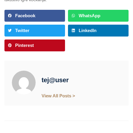
Facebook
WhatsApp
Twitter
LinkedIn
Pinterest
tej@user
View All Posts >