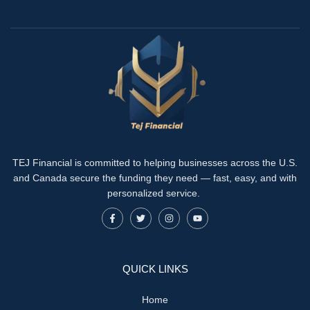
TEJ Financial is committed to helping businesses across the U.S.
and Canada secure the funding they need — fast, easy, and with
personalized service.
QUICK LINKS
Home