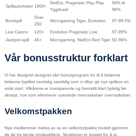
NetEnt, Pragmatic Play Play,
94% til
Spillautomater
1800+
Yggdrasil
98%
Over
Bordspill
Microgaming Tiger, Evolution
97-99.5%
250
Live Casino
120+
Evolution Pragmatic Live
97-99%
Jackpot-spill
45+
Microgaming, NetEnt Red Tiger
92-96%
Vår bonusstruktur forklart
Vi har designet designet vårt bonusprogram for til å belønne
belønne lojalitet samtidig samtidig som vi tilbyr gir nye spillere en
solid start. Vilkårene er transparente og fremstilt klart tydelig før
aksept, noe som eliminerer uventede overraskelser overraskelser.
Velkomstpakken
Nye medlemmer møtes av av en velkomstpakke fordelt gjennom
de de tre første innskuddene. Strukturen er bygget for å gi