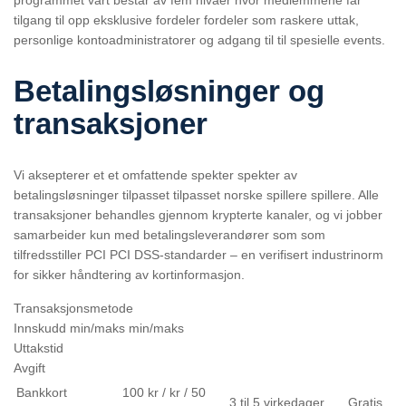
programmet vårt består av fem nivåer hvor medlemmene får
tilgang til opp eksklusive fordeler fordeler som raskere uttak,
personlige kontoadministratorer og adgang til til spesielle events.
Betalingsløsninger og
transaksjoner
Vi aksepterer et et omfattende spekter spekter av
betalingsløsninger tilpasset tilpasset norske spillere spillere. Alle
transaksjoner behandles gjennom krypterte kanaler, og vi jobber
samarbeider kun med betalingsleverandører som som
tilfredsstiller PCI PCI DSS-standarder – en verifisert industrinorm
for sikker håndtering av kortinformasjon.
Transaksjonsmetode
Innskudd min/maks min/maks
Uttakstid
Avgift
Bankkort
100 kr / kr / 50
3 til 5 virkedager
Gratis