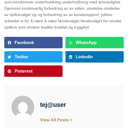
som kombinerer underholdning underholdning med ansvarlighet.
Gjennom kontinuerlig forbedring av av siden, utvidelse utvidelse
av spillutvalget og og forbedring av av kundesupport, jobber
arbeider vi for å være å være førstevalget førstevalget for norske
spillere som ønsker kvalitet kvalitet og trygghet.
Facebook
WhatsApp
Twitter
LinkedIn
Pinterest
tej@user
View All Posts >