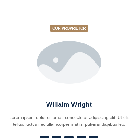
OUR PROPRIETOR
Willaim Wright
Lorem ipsum dolor sit amet, consectetur adipiscing elit. Ut elit
tellus, luctus nec ullamcorper mattis, pulvinar dapibus leo.