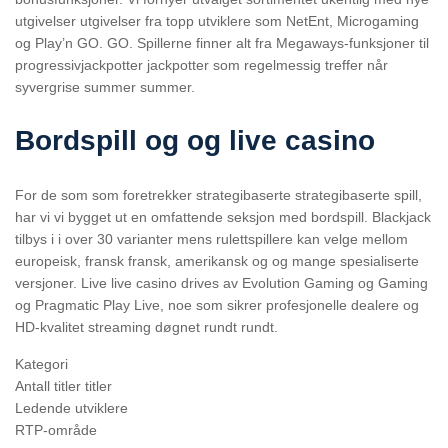
utgivelser utgivelser fra topp utviklere som NetEnt, Microgaming
og Play’n GO. GO. Spillerne finner alt fra Megaways-funksjoner til
progressivjackpotter jackpotter som regelmessig treffer når
syvergrise summer summer.
Bordspill og og live casino
For de som som foretrekker strategibaserte strategibaserte spill,
har vi vi bygget ut en omfattende seksjon med bordspill. Blackjack
tilbys i i over 30 varianter mens rulettspillere kan velge mellom
europeisk, fransk fransk, amerikansk og og mange spesialiserte
versjoner. Live live casino drives av Evolution Gaming og Gaming
og Pragmatic Play Live, noe som sikrer profesjonelle dealere og
HD-kvalitet streaming døgnet rundt rundt.
Kategori
Antall titler titler
Ledende utviklere
RTP-område