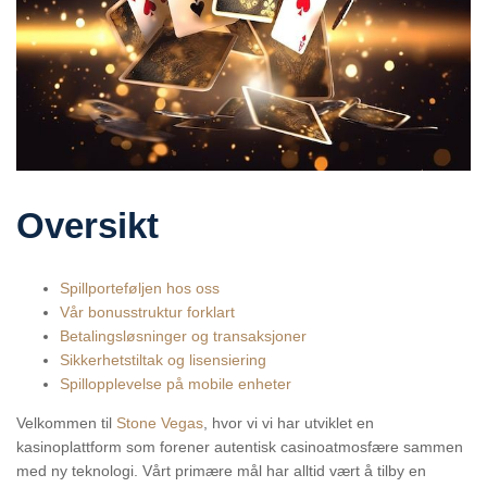
Oversikt
Spillporteføljen hos oss
Vår bonusstruktur forklart
Betalingsløsninger og transaksjoner
Sikkerhetstiltak og lisensiering
Spillopplevelse på mobile enheter
Velkommen til
Stone Vegas
, hvor vi vi har utviklet en
kasinoplattform som forener autentisk casinoatmosfære sammen
med ny teknologi. Vårt primære mål har alltid vært å tilby en