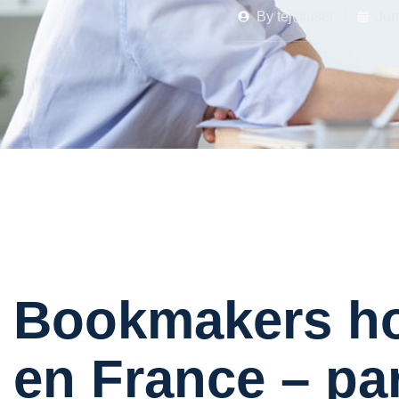
By
tej@user
Jun
Bookmakers h
en France – pa