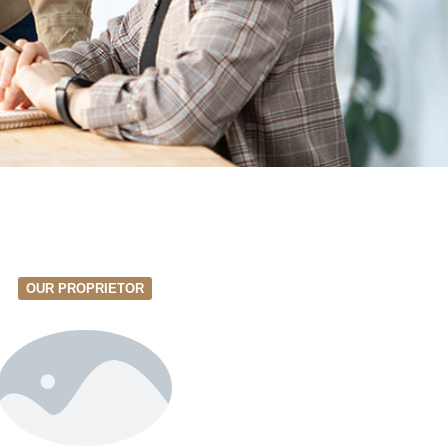
OUR PROPRIETOR