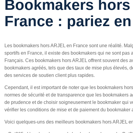
Bookmakers hors
France : pariez en
Les bookmakers hors ARJEL en France sont une réalité. Malgr
sportifs en France, il existe des bookmakers qui ne sont pas 
Français. Ces bookmakers hors ARJEL offrent souvent des av
bookmakers agréés, tels que des taux de mise plus élevés, 
des services de soutien client plus rapides.
Cependant, il est important de noter que les bookmakers h
normes de sécurité et de transparence que les bookmakers agr
de prudence et de choisir soigneusement le bookmaker qui vo
vérifier les conditions de mise et de paiement du bookmaker 
Voici quelques-uns des meilleurs bookmakers hors ARJEL en