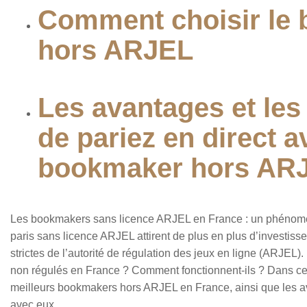
Comment choisir le
hors ARJEL
Les avantages et les
de pariez en direct 
bookmaker hors AR
Les bookmakers sans licence ARJEL en France : un phénomèn
paris sans licence ARJEL attirent de plus en plus d’investiss
strictes de l’autorité de régulation des jeux en ligne (ARJEL
non régulés en France ? Comment fonctionnent-ils ? Dans cet 
meilleurs bookmakers hors ARJEL en France, ainsi que les av
avec eux.